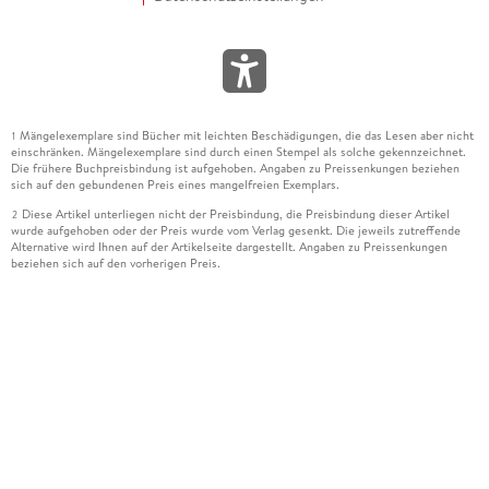
Mängelexemplare sind Bücher mit leichten Beschädigungen, die das Lesen aber nicht
1
einschränken. Mängelexemplare sind durch einen Stempel als solche gekennzeichnet.
Die frühere Buchpreisbindung ist aufgehoben. Angaben zu Preissenkungen beziehen
sich auf den gebundenen Preis eines mangelfreien Exemplars.
Diese Artikel unterliegen nicht der Preisbindung, die Preisbindung dieser Artikel
2
wurde aufgehoben oder der Preis wurde vom Verlag gesenkt. Die jeweils zutreffende
Alternative wird Ihnen auf der Artikelseite dargestellt. Angaben zu Preissenkungen
beziehen sich auf den vorherigen Preis.
Durch Öffnen der Leseprobe willigen Sie ein, dass Daten an den Anbieter der
3
Leseprobe übermittelt werden.
Der gebundene Preis dieses Artikels wird nach Ablauf des auf der Artikelseite
4
dargestellten Datums vom Verlag angehoben.
Der Preisvergleich bezieht sich auf die unverbindliche Preisempfehlung (UVP) des
5
Herstellers.
Der gebundene Preis dieses Artikels wurde vom Verlag gesenkt. Angaben zu
6
Preissenkungen beziehen sich auf den vorherigen Preis.
Die Preisbindung dieses Artikels wurde aufgehoben. Angaben zu Preissenkungen
7