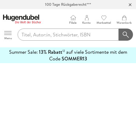
100 Tage Rückgaberecht***
Abholung in über 100 Filialen
Filiale
Konto
Merkzettel
Warenkorb
Hugendubel
Menu
Summer Sale:
13% Rabatt
auf viele Sortimente mit dem
12
mehr
Code
SOMMER13
erfahren