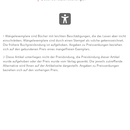
Mängelexemplare sind Bücher mit leichten Beschädigungen, die das Lesen aber nicht
1
einschränken. Mängelexemplare sind durch einen Stempel als solche gekennzeichnet.
Die frühere Buchpreisbindung ist aufgehoben. Angaben zu Preissenkungen beziehen
sich auf den gebundenen Preis eines mangelfreien Exemplars.
Diese Artikel unterliegen nicht der Preisbindung, die Preisbindung dieser Artikel
2
wurde aufgehoben oder der Preis wurde vom Verlag gesenkt. Die jeweils zutreffende
Alternative wird Ihnen auf der Artikelseite dargestellt. Angaben zu Preissenkungen
beziehen sich auf den vorherigen Preis.
Durch Öffnen der Leseprobe willigen Sie ein, dass Daten an den Anbieter der
3
Leseprobe übermittelt werden.
Der gebundene Preis dieses Artikels wird nach Ablauf des auf der Artikelseite
4
dargestellten Datums vom Verlag angehoben.
Der Preisvergleich bezieht sich auf die unverbindliche Preisempfehlung (UVP) des
5
Herstellers.
Der gebundene Preis dieses Artikels wurde vom Verlag gesenkt. Angaben zu
6
Preissenkungen beziehen sich auf den vorherigen Preis.
Die Preisbindung dieses Artikels wurde aufgehoben. Angaben zu Preissenkungen
7