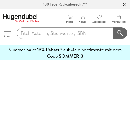
100 Tage Rückgaberecht***
Abholung in über 100 Filialen
Filiale
Konto
Merkzettel
Warenkorb
Hugendubel
Menu
Summer Sale:
13% Rabatt
auf viele Sortimente mit dem
12
mehr
Code
SOMMER13
erfahren