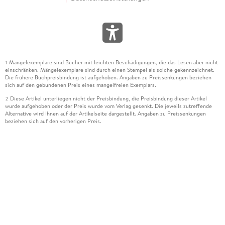
Mängelexemplare sind Bücher mit leichten Beschädigungen, die das Lesen aber nicht
1
einschränken. Mängelexemplare sind durch einen Stempel als solche gekennzeichnet.
Die frühere Buchpreisbindung ist aufgehoben. Angaben zu Preissenkungen beziehen
sich auf den gebundenen Preis eines mangelfreien Exemplars.
Diese Artikel unterliegen nicht der Preisbindung, die Preisbindung dieser Artikel
2
wurde aufgehoben oder der Preis wurde vom Verlag gesenkt. Die jeweils zutreffende
Alternative wird Ihnen auf der Artikelseite dargestellt. Angaben zu Preissenkungen
beziehen sich auf den vorherigen Preis.
Durch Öffnen der Leseprobe willigen Sie ein, dass Daten an den Anbieter der
3
Leseprobe übermittelt werden.
Der gebundene Preis dieses Artikels wird nach Ablauf des auf der Artikelseite
4
dargestellten Datums vom Verlag angehoben.
Der Preisvergleich bezieht sich auf die unverbindliche Preisempfehlung (UVP) des
5
Herstellers.
Der gebundene Preis dieses Artikels wurde vom Verlag gesenkt. Angaben zu
6
Preissenkungen beziehen sich auf den vorherigen Preis.
Die Preisbindung dieses Artikels wurde aufgehoben. Angaben zu Preissenkungen
7