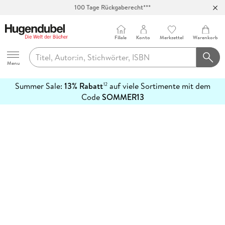
100 Tage Rückgaberecht***
Abholung in über 100 Filialen
Filiale
Konto
Merkzettel
Warenkorb
Hugendubel
Menu
Summer Sale:
13% Rabatt
auf viele Sortimente mit dem
12
mehr
Code
SOMMER13
erfahren