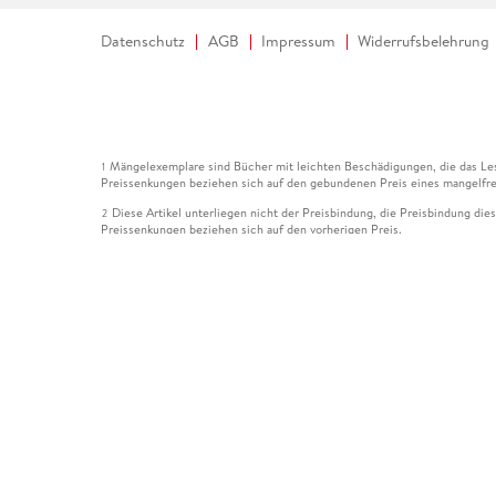
Datenschutz
AGB
Impressum
Widerrufsbelehrung
Mängelexemplare sind Bücher mit leichten Beschädigungen, die das Les
1
Preissenkungen beziehen sich auf den gebundenen Preis eines mangelfre
Diese Artikel unterliegen nicht der Preisbindung, die Preisbindung die
2
Preissenkungen beziehen sich auf den vorherigen Preis.
Durch Öffnen der Leseprobe willigen Sie ein, dass Daten an den Anbie
3
Der gebundene Preis dieses Artikels wird nach Ablauf des auf der Arti
4
Der Preisvergleich bezieht sich auf die unverbindliche Preisempfehlun
5
Der gebundene Preis dieses Artikels wurde vom Verlag gesenkt. Angabe
6
Die Preisbindung dieses Artikels wurde aufgehoben. Angaben zu Preis
7
Der gebundene Preis dieses Artikels wird nach Ablauf des auf der Arti
8
Ihr Gutschein SOMMER13 gilt bis einschließlich 10.08.2026. Sie könne
12
gültig für gesetzlich preisgebundene Artikel (deutschsprachige Bücher 
Gutscheinen und Geschenkkarten kombinierbar. Eine Barauszahlung ist ni