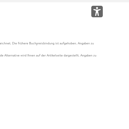
eichnet. Die frühere Buchpreisbindung ist aufgehoben. Angaben zu
e Alternative wird Ihnen auf der Artikelseite dargestellt. Angaben zu
ur Abholung mit Zahlung in der Filiale möglich. Der Gutschein ist nicht
t und das Hugendubel Hörbuch Abo. Der Gutschein ist nicht mit anderen