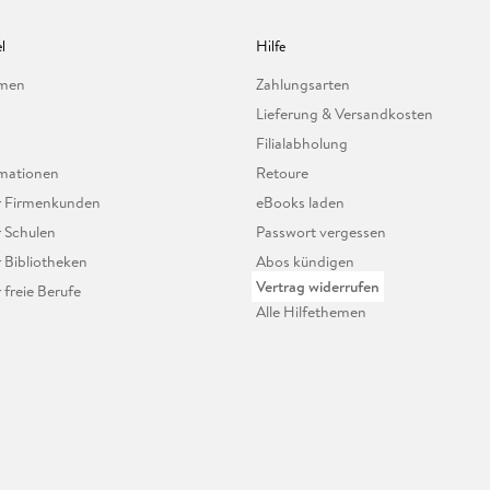
l
Hilfe
hmen
Zahlungsarten
Lieferung & Versandkosten
Filialabholung
mationen
Retoure
ür Firmenkunden
eBooks laden
r Schulen
Passwort vergessen
r Bibliotheken
Abos kündigen
Vertrag widerrufen
r freie Berufe
Alle Hilfethemen