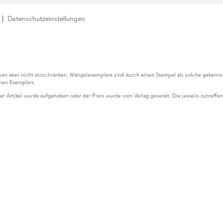
Datenschutzeinstellungen
en aber nicht einschränken. Mängelexemplare sind durch einen Stempel als solche gekennz
ien Exemplars.
ser Artikel wurde aufgehoben oder der Preis wurde vom Verlag gesenkt. Die jeweils zutreffend
ter der Leseprobe übermittelt werden.
kelseite dargestellten Datums vom Verlag angehoben.
g (UVP) des Herstellers.
n zu Preissenkungen beziehen sich auf den vorherigen Preis.
senkungen beziehen sich auf den letzten gebundenen Preis.
kelseite dargestellten Datums vom Verlag angehoben.
n den Gutschein ausschließlich online einlösen unter www.hugendubel.de. Keine Bestellung z
und eBooks) sowie für preisgebundene Kalender, tolino shine (4016621130466), tolino selec
cht möglich. Ein Weiterverkauf und der Handel des Gutscheincodes sind nicht gestattet.