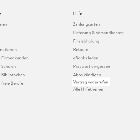
l
Hilfe
hmen
Zahlungsarten
Lieferung & Versandkosten
Filialabholung
mationen
Retoure
ür Firmenkunden
eBooks laden
r Schulen
Passwort vergessen
r Bibliotheken
Abos kündigen
Vertrag widerrufen
r freie Berufe
Alle Hilfethemen