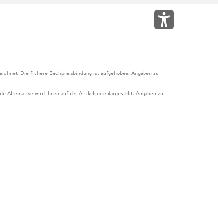
eichnet. Die frühere Buchpreisbindung ist aufgehoben. Angaben zu
e Alternative wird Ihnen auf der Artikelseite dargestellt. Angaben zu
ur Abholung mit Zahlung in der Filiale möglich. Der Gutschein ist nicht
t und das Hugendubel Hörbuch Abo. Der Gutschein ist nicht mit anderen