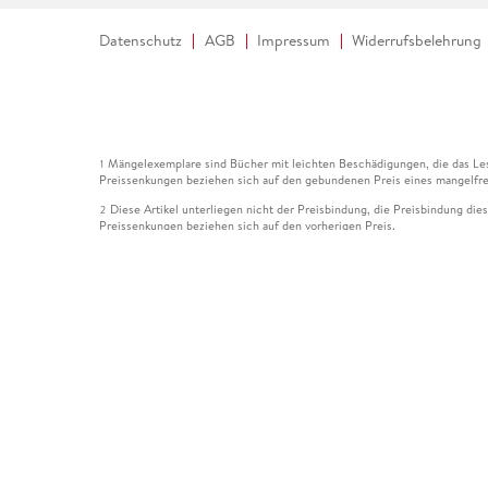
Datenschutz
AGB
Impressum
Widerrufsbelehrung
Mängelexemplare sind Bücher mit leichten Beschädigungen, die das Les
1
Preissenkungen beziehen sich auf den gebundenen Preis eines mangelfre
Diese Artikel unterliegen nicht der Preisbindung, die Preisbindung die
2
Preissenkungen beziehen sich auf den vorherigen Preis.
Durch Öffnen der Leseprobe willigen Sie ein, dass Daten an den Anbie
3
Der gebundene Preis dieses Artikels wird nach Ablauf des auf der Arti
4
Der Preisvergleich bezieht sich auf die unverbindliche Preisempfehlun
5
Der gebundene Preis dieses Artikels wurde vom Verlag gesenkt. Angabe
6
Die Preisbindung dieses Artikels wurde aufgehoben. Angaben zu Preis
7
Der gebundene Preis dieses Artikels wird nach Ablauf des auf der Arti
8
Ihr Gutschein SOMMER13 gilt bis einschließlich 10.08.2026. Sie könne
12
gültig für gesetzlich preisgebundene Artikel (deutschsprachige Bücher 
Gutscheinen und Geschenkkarten kombinierbar. Eine Barauszahlung ist ni