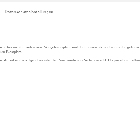
Datenschutzeinstellungen
en aber nicht einschränken. Mängelexemplare sind durch einen Stempel als solche gekennz
ien Exemplars.
ser Artikel wurde aufgehoben oder der Preis wurde vom Verlag gesenkt. Die jeweils zutreffend
ter der Leseprobe übermittelt werden.
kelseite dargestellten Datums vom Verlag angehoben.
g (UVP) des Herstellers.
n zu Preissenkungen beziehen sich auf den vorherigen Preis.
senkungen beziehen sich auf den letzten gebundenen Preis.
kelseite dargestellten Datums vom Verlag angehoben.
n den Gutschein ausschließlich online einlösen unter www.hugendubel.de. Keine Bestellung z
und eBooks) sowie für preisgebundene Kalender, tolino shine (4016621130466), tolino selec
cht möglich. Ein Weiterverkauf und der Handel des Gutscheincodes sind nicht gestattet.