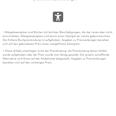
Mängelexemplare sind Bücher mit leichten Beschädigungen, die das Lesen aber nicht
1
einschränken. Mängelexemplare sind durch einen Stempel als solche gekennzeichnet.
Die frühere Buchpreisbindung ist aufgehoben. Angaben zu Preissenkungen beziehen
sich auf den gebundenen Preis eines mangelfreien Exemplars.
Diese Artikel unterliegen nicht der Preisbindung, die Preisbindung dieser Artikel
2
wurde aufgehoben oder der Preis wurde vom Verlag gesenkt. Die jeweils zutreffende
Alternative wird Ihnen auf der Artikelseite dargestellt. Angaben zu Preissenkungen
beziehen sich auf den vorherigen Preis.
Durch Öffnen der Leseprobe willigen Sie ein, dass Daten an den Anbieter der
3
Leseprobe übermittelt werden.
Der gebundene Preis dieses Artikels wird nach Ablauf des auf der Artikelseite
4
dargestellten Datums vom Verlag angehoben.
Der Preisvergleich bezieht sich auf die unverbindliche Preisempfehlung (UVP) des
5
Herstellers.
Der gebundene Preis dieses Artikels wurde vom Verlag gesenkt. Angaben zu
6
Preissenkungen beziehen sich auf den vorherigen Preis.
Die Preisbindung dieses Artikels wurde aufgehoben. Angaben zu Preissenkungen
7