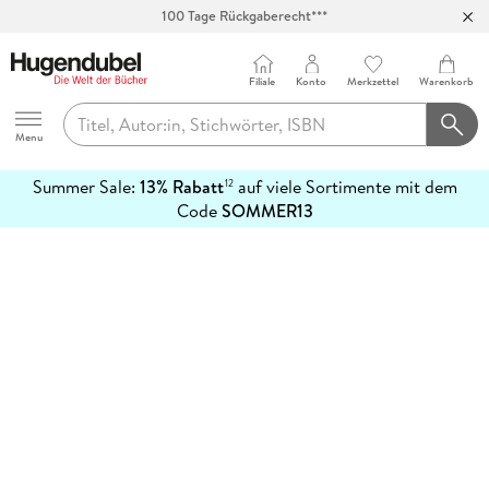
100 Tage Rückgaberecht***
Abholung in über 100 Filialen
Filiale
Konto
Merkzettel
Warenkorb
Hugendubel
Menu
Summer Sale:
13% Rabatt
auf viele Sortimente mit dem
12
mehr
Code
SOMMER13
erfahren