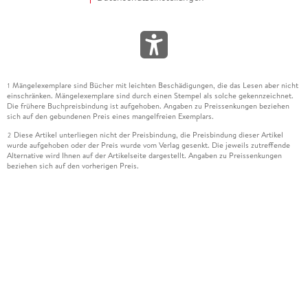
Mängelexemplare sind Bücher mit leichten Beschädigungen, die das Lesen aber nicht
1
einschränken. Mängelexemplare sind durch einen Stempel als solche gekennzeichnet.
Die frühere Buchpreisbindung ist aufgehoben. Angaben zu Preissenkungen beziehen
sich auf den gebundenen Preis eines mangelfreien Exemplars.
Diese Artikel unterliegen nicht der Preisbindung, die Preisbindung dieser Artikel
2
wurde aufgehoben oder der Preis wurde vom Verlag gesenkt. Die jeweils zutreffende
Alternative wird Ihnen auf der Artikelseite dargestellt. Angaben zu Preissenkungen
beziehen sich auf den vorherigen Preis.
Durch Öffnen der Leseprobe willigen Sie ein, dass Daten an den Anbieter der
3
Leseprobe übermittelt werden.
Der gebundene Preis dieses Artikels wird nach Ablauf des auf der Artikelseite
4
dargestellten Datums vom Verlag angehoben.
Der Preisvergleich bezieht sich auf die unverbindliche Preisempfehlung (UVP) des
5
Herstellers.
Der gebundene Preis dieses Artikels wurde vom Verlag gesenkt. Angaben zu
6
Preissenkungen beziehen sich auf den vorherigen Preis.
Die Preisbindung dieses Artikels wurde aufgehoben. Angaben zu Preissenkungen
7