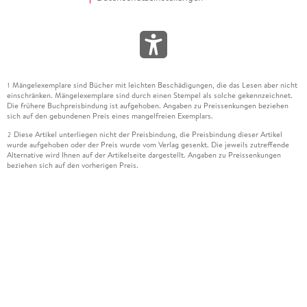
Mängelexemplare sind Bücher mit leichten Beschädigungen, die das Lesen aber nicht
1
einschränken. Mängelexemplare sind durch einen Stempel als solche gekennzeichnet.
Die frühere Buchpreisbindung ist aufgehoben. Angaben zu Preissenkungen beziehen
sich auf den gebundenen Preis eines mangelfreien Exemplars.
Diese Artikel unterliegen nicht der Preisbindung, die Preisbindung dieser Artikel
2
wurde aufgehoben oder der Preis wurde vom Verlag gesenkt. Die jeweils zutreffende
Alternative wird Ihnen auf der Artikelseite dargestellt. Angaben zu Preissenkungen
beziehen sich auf den vorherigen Preis.
Durch Öffnen der Leseprobe willigen Sie ein, dass Daten an den Anbieter der
3
Leseprobe übermittelt werden.
Der gebundene Preis dieses Artikels wird nach Ablauf des auf der Artikelseite
4
dargestellten Datums vom Verlag angehoben.
Der Preisvergleich bezieht sich auf die unverbindliche Preisempfehlung (UVP) des
5
Herstellers.
Der gebundene Preis dieses Artikels wurde vom Verlag gesenkt. Angaben zu
6
Preissenkungen beziehen sich auf den vorherigen Preis.
Die Preisbindung dieses Artikels wurde aufgehoben. Angaben zu Preissenkungen
7