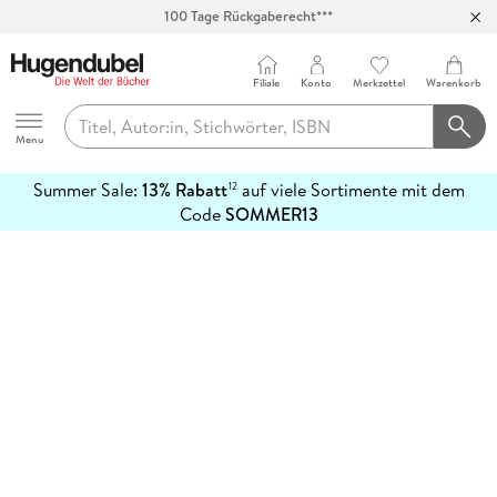
100 Tage Rückgaberecht***
Abholung in über 100 Filialen
Filiale
Konto
Merkzettel
Warenkorb
Hugendubel
Menu
Summer Sale:
13% Rabatt
auf viele Sortimente mit dem
12
mehr
Code
SOMMER13
erfahren