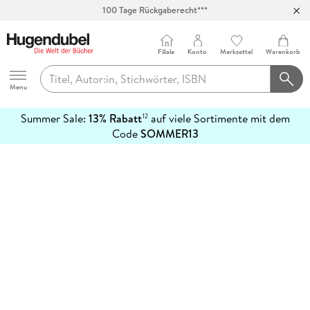
100 Tage Rückgaberecht***
Abholung in über 100 Filialen
Filiale
Konto
Merkzettel
Warenkorb
Hugendubel
Menu
Summer Sale:
13% Rabatt
auf viele Sortimente mit dem
12
mehr
Code
SOMMER13
erfahren