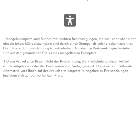
Mängelexemplare sind Bücher mit leichten Beschädigungen, die das Lesen aber nicht
1
einschränken. Mängelexemplare sind durch einen Stempel als solche gekennzeichnet.
Die frühere Buchpreisbindung ist aufgehoben. Angaben zu Preissenkungen beziehen
sich auf den gebundenen Preis eines mangelfreien Exemplars.
Diese Artikel unterliegen nicht der Preisbindung, die Preisbindung dieser Artikel
2
wurde aufgehoben oder der Preis wurde vom Verlag gesenkt. Die jeweils zutreffende
Alternative wird Ihnen auf der Artikelseite dargestellt. Angaben zu Preissenkungen
beziehen sich auf den vorherigen Preis.
Durch Öffnen der Leseprobe willigen Sie ein, dass Daten an den Anbieter der
3
Leseprobe übermittelt werden.
Der gebundene Preis dieses Artikels wird nach Ablauf des auf der Artikelseite
4
dargestellten Datums vom Verlag angehoben.
Der Preisvergleich bezieht sich auf die unverbindliche Preisempfehlung (UVP) des
5
Herstellers.
Der gebundene Preis dieses Artikels wurde vom Verlag gesenkt. Angaben zu
6
Preissenkungen beziehen sich auf den vorherigen Preis.
Die Preisbindung dieses Artikels wurde aufgehoben. Angaben zu Preissenkungen
7