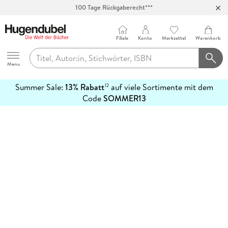
100 Tage Rückgaberecht***
Abholung in über 100 Filialen
Filiale
Konto
Merkzettel
Warenkorb
Hugendubel
Menu
Summer Sale:
13% Rabatt
auf viele Sortimente mit dem
12
mehr
Code
SOMMER13
erfahren