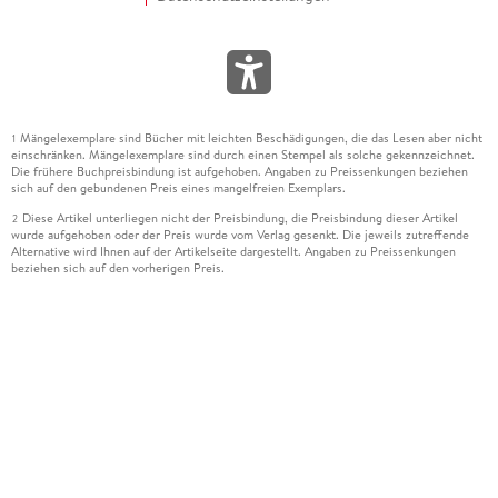
Mängelexemplare sind Bücher mit leichten Beschädigungen, die das Lesen aber nicht
1
einschränken. Mängelexemplare sind durch einen Stempel als solche gekennzeichnet.
Die frühere Buchpreisbindung ist aufgehoben. Angaben zu Preissenkungen beziehen
sich auf den gebundenen Preis eines mangelfreien Exemplars.
Diese Artikel unterliegen nicht der Preisbindung, die Preisbindung dieser Artikel
2
wurde aufgehoben oder der Preis wurde vom Verlag gesenkt. Die jeweils zutreffende
Alternative wird Ihnen auf der Artikelseite dargestellt. Angaben zu Preissenkungen
beziehen sich auf den vorherigen Preis.
Durch Öffnen der Leseprobe willigen Sie ein, dass Daten an den Anbieter der
3
Leseprobe übermittelt werden.
Der gebundene Preis dieses Artikels wird nach Ablauf des auf der Artikelseite
4
dargestellten Datums vom Verlag angehoben.
Der Preisvergleich bezieht sich auf die unverbindliche Preisempfehlung (UVP) des
5
Herstellers.
Der gebundene Preis dieses Artikels wurde vom Verlag gesenkt. Angaben zu
6
Preissenkungen beziehen sich auf den vorherigen Preis.
Die Preisbindung dieses Artikels wurde aufgehoben. Angaben zu Preissenkungen
7