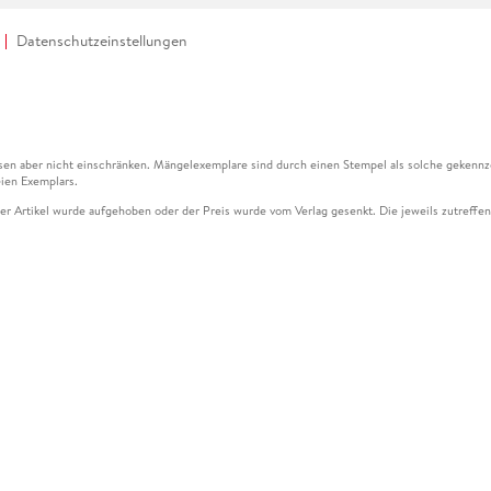
Datenschutzeinstellungen
en aber nicht einschränken. Mängelexemplare sind durch einen Stempel als solche gekennz
ien Exemplars.
ser Artikel wurde aufgehoben oder der Preis wurde vom Verlag gesenkt. Die jeweils zutreffend
ter der Leseprobe übermittelt werden.
kelseite dargestellten Datums vom Verlag angehoben.
g (UVP) des Herstellers.
n zu Preissenkungen beziehen sich auf den vorherigen Preis.
senkungen beziehen sich auf den letzten gebundenen Preis.
kelseite dargestellten Datums vom Verlag angehoben.
n den Gutschein ausschließlich online einlösen unter www.hugendubel.de. Keine Bestellung z
und eBooks) sowie für preisgebundene Kalender, tolino shine (4016621130466), tolino selec
cht möglich. Ein Weiterverkauf und der Handel des Gutscheincodes sind nicht gestattet.