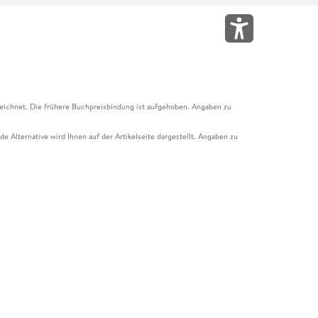
eichnet. Die frühere Buchpreisbindung ist aufgehoben. Angaben zu
e Alternative wird Ihnen auf der Artikelseite dargestellt. Angaben zu
ur Abholung mit Zahlung in der Filiale möglich. Der Gutschein ist nicht
t und das Hugendubel Hörbuch Abo. Der Gutschein ist nicht mit anderen