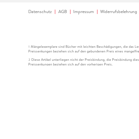
Datenschutz
AGB
Impressum
Widerrufsbelehrung
Mängelexemplare sind Bücher mit leichten Beschädigungen, die das Les
1
Preissenkungen beziehen sich auf den gebundenen Preis eines mangelfre
Diese Artikel unterliegen nicht der Preisbindung, die Preisbindung die
2
Preissenkungen beziehen sich auf den vorherigen Preis.
Durch Öffnen der Leseprobe willigen Sie ein, dass Daten an den Anbie
3
Der gebundene Preis dieses Artikels wird nach Ablauf des auf der Arti
4
Der Preisvergleich bezieht sich auf die unverbindliche Preisempfehlun
5
Der gebundene Preis dieses Artikels wurde vom Verlag gesenkt. Angabe
6
Die Preisbindung dieses Artikels wurde aufgehoben. Angaben zu Preis
7
Der gebundene Preis dieses Artikels wird nach Ablauf des auf der Arti
8
Ihr Gutschein SOMMER13 gilt bis einschließlich 10.08.2026. Sie könne
12
gültig für gesetzlich preisgebundene Artikel (deutschsprachige Bücher 
Gutscheinen und Geschenkkarten kombinierbar. Eine Barauszahlung ist ni