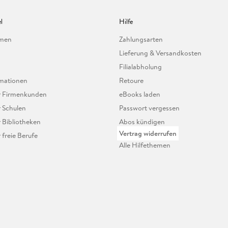
l
Hilfe
hmen
Zahlungsarten
Lieferung & Versandkosten
Filialabholung
mationen
Retoure
ür Firmenkunden
eBooks laden
r Schulen
Passwort vergessen
r Bibliotheken
Abos kündigen
Vertrag widerrufen
r freie Berufe
Alle Hilfethemen