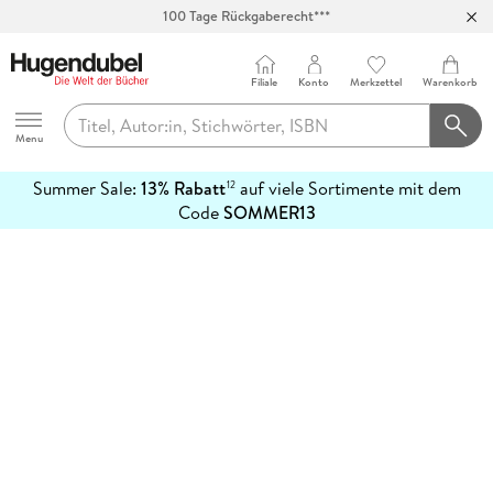
100 Tage Rückgaberecht***
Abholung in über 100 Filialen
Filiale
Konto
Merkzettel
Warenkorb
Hugendubel
Menu
Summer Sale:
13% Rabatt
auf viele Sortimente mit dem
12
mehr
Code
SOMMER13
erfahren