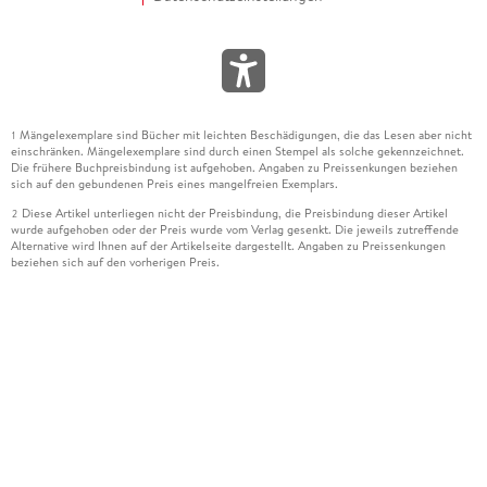
Mängelexemplare sind Bücher mit leichten Beschädigungen, die das Lesen aber nicht
1
einschränken. Mängelexemplare sind durch einen Stempel als solche gekennzeichnet.
Die frühere Buchpreisbindung ist aufgehoben. Angaben zu Preissenkungen beziehen
sich auf den gebundenen Preis eines mangelfreien Exemplars.
Diese Artikel unterliegen nicht der Preisbindung, die Preisbindung dieser Artikel
2
wurde aufgehoben oder der Preis wurde vom Verlag gesenkt. Die jeweils zutreffende
Alternative wird Ihnen auf der Artikelseite dargestellt. Angaben zu Preissenkungen
beziehen sich auf den vorherigen Preis.
Durch Öffnen der Leseprobe willigen Sie ein, dass Daten an den Anbieter der
3
Leseprobe übermittelt werden.
Der gebundene Preis dieses Artikels wird nach Ablauf des auf der Artikelseite
4
dargestellten Datums vom Verlag angehoben.
Der Preisvergleich bezieht sich auf die unverbindliche Preisempfehlung (UVP) des
5
Herstellers.
Der gebundene Preis dieses Artikels wurde vom Verlag gesenkt. Angaben zu
6
Preissenkungen beziehen sich auf den vorherigen Preis.
Die Preisbindung dieses Artikels wurde aufgehoben. Angaben zu Preissenkungen
7