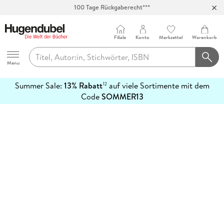
100 Tage Rückgaberecht***
Abholung in über 100 Filialen
Filiale
Konto
Merkzettel
Warenkorb
Hugendubel
Menu
Summer Sale:
13% Rabatt
auf viele Sortimente mit dem
12
mehr
Code
SOMMER13
erfahren