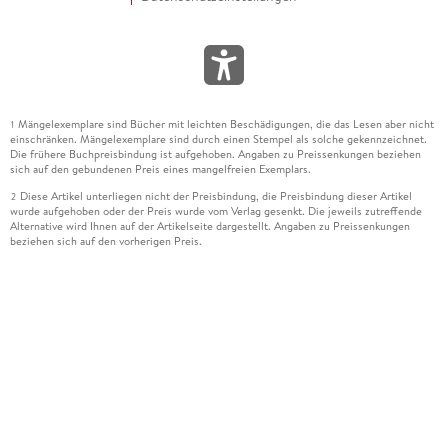
Mängelexemplare sind Bücher mit leichten Beschädigungen, die das Lesen aber nicht
1
einschränken. Mängelexemplare sind durch einen Stempel als solche gekennzeichnet.
Die frühere Buchpreisbindung ist aufgehoben. Angaben zu Preissenkungen beziehen
sich auf den gebundenen Preis eines mangelfreien Exemplars.
Diese Artikel unterliegen nicht der Preisbindung, die Preisbindung dieser Artikel
2
wurde aufgehoben oder der Preis wurde vom Verlag gesenkt. Die jeweils zutreffende
Alternative wird Ihnen auf der Artikelseite dargestellt. Angaben zu Preissenkungen
beziehen sich auf den vorherigen Preis.
Durch Öffnen der Leseprobe willigen Sie ein, dass Daten an den Anbieter der
3
Leseprobe übermittelt werden.
Der gebundene Preis dieses Artikels wird nach Ablauf des auf der Artikelseite
4
dargestellten Datums vom Verlag angehoben.
Der Preisvergleich bezieht sich auf die unverbindliche Preisempfehlung (UVP) des
5
Herstellers.
Der gebundene Preis dieses Artikels wurde vom Verlag gesenkt. Angaben zu
6
Preissenkungen beziehen sich auf den vorherigen Preis.
Die Preisbindung dieses Artikels wurde aufgehoben. Angaben zu Preissenkungen
7