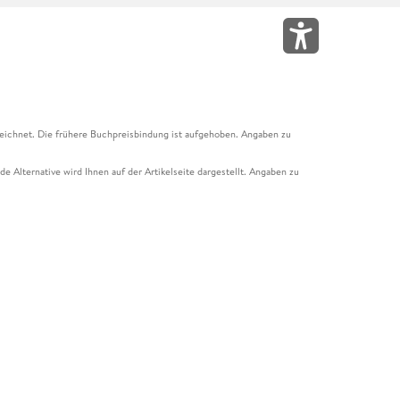
eichnet. Die frühere Buchpreisbindung ist aufgehoben. Angaben zu
e Alternative wird Ihnen auf der Artikelseite dargestellt. Angaben zu
ur Abholung mit Zahlung in der Filiale möglich. Der Gutschein ist nicht
t und das Hugendubel Hörbuch Abo. Der Gutschein ist nicht mit anderen