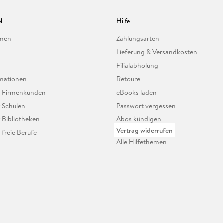
l
Hilfe
hmen
Zahlungsarten
Lieferung & Versandkosten
Filialabholung
mationen
Retoure
ür Firmenkunden
eBooks laden
r Schulen
Passwort vergessen
r Bibliotheken
Abos kündigen
Vertrag widerrufen
r freie Berufe
Alle Hilfethemen