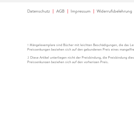
Datenschutz
AGB
Impressum
Widerrufsbelehrung
Mängelexemplare sind Bücher mit leichten Beschädigungen, die das Les
1
Preissenkungen beziehen sich auf den gebundenen Preis eines mangelfre
Diese Artikel unterliegen nicht der Preisbindung, die Preisbindung die
2
Preissenkungen beziehen sich auf den vorherigen Preis.
Durch Öffnen der Leseprobe willigen Sie ein, dass Daten an den Anbie
3
Der gebundene Preis dieses Artikels wird nach Ablauf des auf der Arti
4
Der Preisvergleich bezieht sich auf die unverbindliche Preisempfehlun
5
Der gebundene Preis dieses Artikels wurde vom Verlag gesenkt. Angabe
6
Die Preisbindung dieses Artikels wurde aufgehoben. Angaben zu Preis
7
Der gebundene Preis dieses Artikels wird nach Ablauf des auf der Arti
8
Ihr Gutschein SOMMER13 gilt bis einschließlich 10.08.2026. Sie könne
12
gültig für gesetzlich preisgebundene Artikel (deutschsprachige Bücher 
Gutscheinen und Geschenkkarten kombinierbar. Eine Barauszahlung ist ni