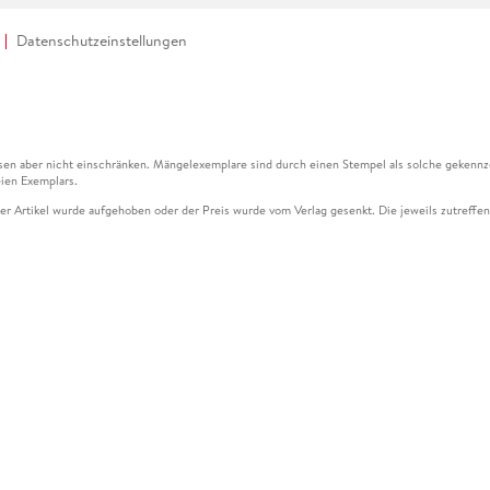
Datenschutzeinstellungen
en aber nicht einschränken. Mängelexemplare sind durch einen Stempel als solche gekennz
ien Exemplars.
ser Artikel wurde aufgehoben oder der Preis wurde vom Verlag gesenkt. Die jeweils zutreffend
ter der Leseprobe übermittelt werden.
kelseite dargestellten Datums vom Verlag angehoben.
g (UVP) des Herstellers.
n zu Preissenkungen beziehen sich auf den vorherigen Preis.
senkungen beziehen sich auf den letzten gebundenen Preis.
kelseite dargestellten Datums vom Verlag angehoben.
n den Gutschein ausschließlich online einlösen unter www.hugendubel.de. Keine Bestellung z
und eBooks) sowie für preisgebundene Kalender, tolino shine (4016621130466), tolino selec
cht möglich. Ein Weiterverkauf und der Handel des Gutscheincodes sind nicht gestattet.