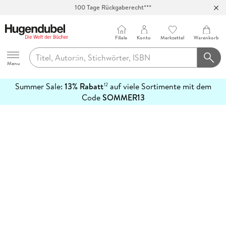
100 Tage Rückgaberecht***
Abholung in über 100 Filialen
Filiale
Konto
Merkzettel
Warenkorb
Hugendubel
Menu
Summer Sale:
13% Rabatt
auf viele Sortimente mit dem
12
mehr
Code
SOMMER13
erfahren