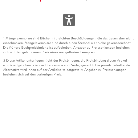
Mängelexemplare sind Bücher mit leichten Beschädigungen, die das Lesen aber nicht
1
einschränken. Mängelexemplare sind durch einen Stempel als solche gekennzeichnet.
Die frühere Buchpreisbindung ist aufgehoben. Angaben zu Preissenkungen beziehen
sich auf den gebundenen Preis eines mangelfreien Exemplars.
Diese Artikel unterliegen nicht der Preisbindung, die Preisbindung dieser Artikel
2
wurde aufgehoben oder der Preis wurde vom Verlag gesenkt. Die jeweils zutreffende
Alternative wird Ihnen auf der Artikelseite dargestellt. Angaben zu Preissenkungen
beziehen sich auf den vorherigen Preis.
Durch Öffnen der Leseprobe willigen Sie ein, dass Daten an den Anbieter der
3
Leseprobe übermittelt werden.
Der gebundene Preis dieses Artikels wird nach Ablauf des auf der Artikelseite
4
dargestellten Datums vom Verlag angehoben.
Der Preisvergleich bezieht sich auf die unverbindliche Preisempfehlung (UVP) des
5
Herstellers.
Der gebundene Preis dieses Artikels wurde vom Verlag gesenkt. Angaben zu
6
Preissenkungen beziehen sich auf den vorherigen Preis.
Die Preisbindung dieses Artikels wurde aufgehoben. Angaben zu Preissenkungen
7