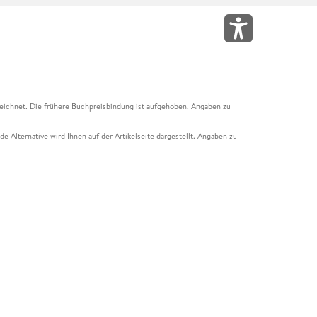
eichnet. Die frühere Buchpreisbindung ist aufgehoben. Angaben zu
e Alternative wird Ihnen auf der Artikelseite dargestellt. Angaben zu
ur Abholung mit Zahlung in der Filiale möglich. Der Gutschein ist nicht
t und das Hugendubel Hörbuch Abo. Der Gutschein ist nicht mit anderen