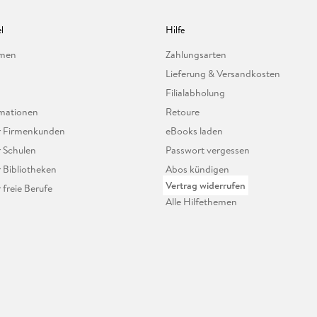
l
Hilfe
hmen
Zahlungsarten
Lieferung & Versandkosten
Filialabholung
mationen
Retoure
ür Firmenkunden
eBooks laden
r Schulen
Passwort vergessen
r Bibliotheken
Abos kündigen
Vertrag widerrufen
r freie Berufe
Alle Hilfethemen