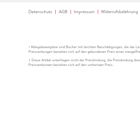
Datenschutz
AGB
Impressum
Widerrufsbelehrung
Mängelexemplare sind Bücher mit leichten Beschädigungen, die das Les
1
Preissenkungen beziehen sich auf den gebundenen Preis eines mangelfre
Diese Artikel unterliegen nicht der Preisbindung, die Preisbindung die
2
Preissenkungen beziehen sich auf den vorherigen Preis.
Durch Öffnen der Leseprobe willigen Sie ein, dass Daten an den Anbie
3
Der gebundene Preis dieses Artikels wird nach Ablauf des auf der Arti
4
Der Preisvergleich bezieht sich auf die unverbindliche Preisempfehlun
5
Der gebundene Preis dieses Artikels wurde vom Verlag gesenkt. Angabe
6
Die Preisbindung dieses Artikels wurde aufgehoben. Angaben zu Preis
7
Der gebundene Preis dieses Artikels wird nach Ablauf des auf der Arti
8
Ihr Gutschein SOMMER13 gilt bis einschließlich 10.08.2026. Sie könne
12
gültig für gesetzlich preisgebundene Artikel (deutschsprachige Bücher 
Gutscheinen und Geschenkkarten kombinierbar. Eine Barauszahlung ist ni