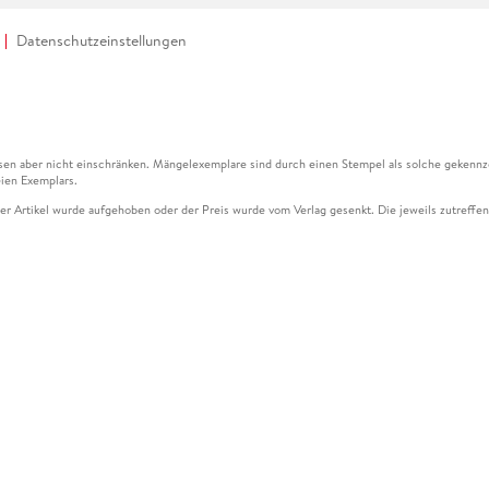
Datenschutzeinstellungen
en aber nicht einschränken. Mängelexemplare sind durch einen Stempel als solche gekennz
ien Exemplars.
ser Artikel wurde aufgehoben oder der Preis wurde vom Verlag gesenkt. Die jeweils zutreffend
ter der Leseprobe übermittelt werden.
kelseite dargestellten Datums vom Verlag angehoben.
g (UVP) des Herstellers.
n zu Preissenkungen beziehen sich auf den vorherigen Preis.
senkungen beziehen sich auf den letzten gebundenen Preis.
kelseite dargestellten Datums vom Verlag angehoben.
n den Gutschein ausschließlich online einlösen unter www.hugendubel.de. Keine Bestellung z
und eBooks) sowie für preisgebundene Kalender, tolino shine (4016621130466), tolino selec
cht möglich. Ein Weiterverkauf und der Handel des Gutscheincodes sind nicht gestattet.