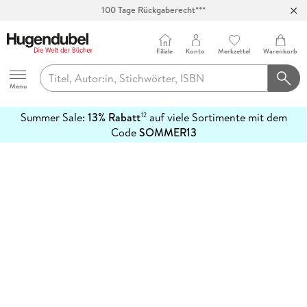
100 Tage Rückgaberecht***
Abholung in über 100 Filialen
Filiale
Konto
Merkzettel
Warenkorb
Hugendubel
Menu
Summer Sale:
13% Rabatt
auf viele Sortimente mit dem
12
mehr
Code
SOMMER13
erfahren