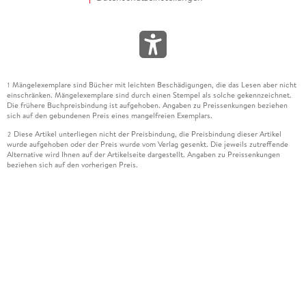
Mängelexemplare sind Bücher mit leichten Beschädigungen, die das Lesen aber nicht
1
einschränken. Mängelexemplare sind durch einen Stempel als solche gekennzeichnet.
Die frühere Buchpreisbindung ist aufgehoben. Angaben zu Preissenkungen beziehen
sich auf den gebundenen Preis eines mangelfreien Exemplars.
Diese Artikel unterliegen nicht der Preisbindung, die Preisbindung dieser Artikel
2
wurde aufgehoben oder der Preis wurde vom Verlag gesenkt. Die jeweils zutreffende
Alternative wird Ihnen auf der Artikelseite dargestellt. Angaben zu Preissenkungen
beziehen sich auf den vorherigen Preis.
Durch Öffnen der Leseprobe willigen Sie ein, dass Daten an den Anbieter der
3
Leseprobe übermittelt werden.
Der gebundene Preis dieses Artikels wird nach Ablauf des auf der Artikelseite
4
dargestellten Datums vom Verlag angehoben.
Der Preisvergleich bezieht sich auf die unverbindliche Preisempfehlung (UVP) des
5
Herstellers.
Der gebundene Preis dieses Artikels wurde vom Verlag gesenkt. Angaben zu
6
Preissenkungen beziehen sich auf den vorherigen Preis.
Die Preisbindung dieses Artikels wurde aufgehoben. Angaben zu Preissenkungen
7