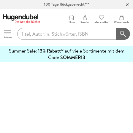
100 Tage Rückgaberecht***
Abholung in über 100 Filialen
Filiale
Konto
Merkzettel
Warenkorb
Hugendubel
Menu
Summer Sale:
13% Rabatt
auf viele Sortimente mit dem
12
mehr
Code
SOMMER13
erfahren