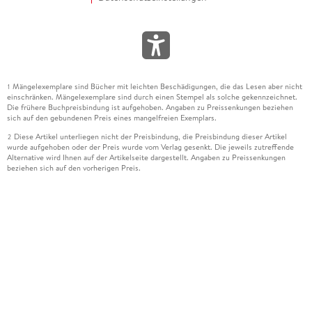
Mängelexemplare sind Bücher mit leichten Beschädigungen, die das Lesen aber nicht
1
einschränken. Mängelexemplare sind durch einen Stempel als solche gekennzeichnet.
Die frühere Buchpreisbindung ist aufgehoben. Angaben zu Preissenkungen beziehen
sich auf den gebundenen Preis eines mangelfreien Exemplars.
Diese Artikel unterliegen nicht der Preisbindung, die Preisbindung dieser Artikel
2
wurde aufgehoben oder der Preis wurde vom Verlag gesenkt. Die jeweils zutreffende
Alternative wird Ihnen auf der Artikelseite dargestellt. Angaben zu Preissenkungen
beziehen sich auf den vorherigen Preis.
Durch Öffnen der Leseprobe willigen Sie ein, dass Daten an den Anbieter der
3
Leseprobe übermittelt werden.
Der gebundene Preis dieses Artikels wird nach Ablauf des auf der Artikelseite
4
dargestellten Datums vom Verlag angehoben.
Der Preisvergleich bezieht sich auf die unverbindliche Preisempfehlung (UVP) des
5
Herstellers.
Der gebundene Preis dieses Artikels wurde vom Verlag gesenkt. Angaben zu
6
Preissenkungen beziehen sich auf den vorherigen Preis.
Die Preisbindung dieses Artikels wurde aufgehoben. Angaben zu Preissenkungen
7