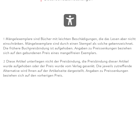
Mängelexemplare sind Bücher mit leichten Beschädigungen, die das Lesen aber nicht
1
einschränken. Mängelexemplare sind durch einen Stempel als solche gekennzeichnet.
Die frühere Buchpreisbindung ist aufgehoben. Angaben zu Preissenkungen beziehen
sich auf den gebundenen Preis eines mangelfreien Exemplars.
Diese Artikel unterliegen nicht der Preisbindung, die Preisbindung dieser Artikel
2
wurde aufgehoben oder der Preis wurde vom Verlag gesenkt. Die jeweils zutreffende
Alternative wird Ihnen auf der Artikelseite dargestellt. Angaben zu Preissenkungen
beziehen sich auf den vorherigen Preis.
Durch Öffnen der Leseprobe willigen Sie ein, dass Daten an den Anbieter der
3
Leseprobe übermittelt werden.
Der gebundene Preis dieses Artikels wird nach Ablauf des auf der Artikelseite
4
dargestellten Datums vom Verlag angehoben.
Der Preisvergleich bezieht sich auf die unverbindliche Preisempfehlung (UVP) des
5
Herstellers.
Der gebundene Preis dieses Artikels wurde vom Verlag gesenkt. Angaben zu
6
Preissenkungen beziehen sich auf den vorherigen Preis.
Die Preisbindung dieses Artikels wurde aufgehoben. Angaben zu Preissenkungen
7