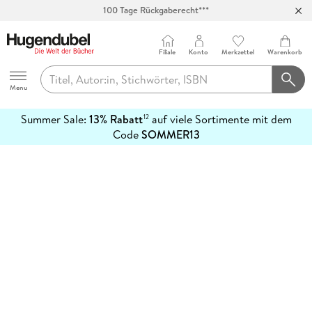
100 Tage Rückgaberecht***
Abholung in über 100 Filialen
Filiale
Konto
Merkzettel
Warenkorb
Hugendubel
Menu
Summer Sale:
13% Rabatt
auf viele Sortimente mit dem
12
mehr
Code
SOMMER13
erfahren