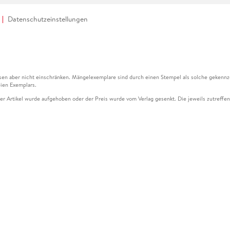
Datenschutzeinstellungen
en aber nicht einschränken. Mängelexemplare sind durch einen Stempel als solche gekennz
ien Exemplars.
ser Artikel wurde aufgehoben oder der Preis wurde vom Verlag gesenkt. Die jeweils zutreffend
ter der Leseprobe übermittelt werden.
kelseite dargestellten Datums vom Verlag angehoben.
g (UVP) des Herstellers.
n zu Preissenkungen beziehen sich auf den vorherigen Preis.
senkungen beziehen sich auf den letzten gebundenen Preis.
kelseite dargestellten Datums vom Verlag angehoben.
n den Gutschein ausschließlich online einlösen unter www.hugendubel.de. Keine Bestellung z
und eBooks) sowie für preisgebundene Kalender, tolino shine (4016621130466), tolino selec
cht möglich. Ein Weiterverkauf und der Handel des Gutscheincodes sind nicht gestattet.