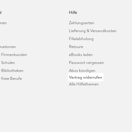
l
Hilfe
hmen
Zahlungsarten
Lieferung & Versandkosten
Filialabholung
mationen
Retoure
ür Firmenkunden
eBooks laden
r Schulen
Passwort vergessen
r Bibliotheken
Abos kündigen
Vertrag widerrufen
r freie Berufe
Alle Hilfethemen