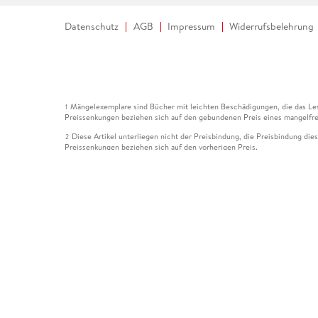
Datenschutz
AGB
Impressum
Widerrufsbelehrung
Mängelexemplare sind Bücher mit leichten Beschädigungen, die das Les
1
Preissenkungen beziehen sich auf den gebundenen Preis eines mangelfre
Diese Artikel unterliegen nicht der Preisbindung, die Preisbindung die
2
Preissenkungen beziehen sich auf den vorherigen Preis.
Durch Öffnen der Leseprobe willigen Sie ein, dass Daten an den Anbie
3
Der gebundene Preis dieses Artikels wird nach Ablauf des auf der Arti
4
Der Preisvergleich bezieht sich auf die unverbindliche Preisempfehlun
5
Der gebundene Preis dieses Artikels wurde vom Verlag gesenkt. Angabe
6
Die Preisbindung dieses Artikels wurde aufgehoben. Angaben zu Preis
7
Der gebundene Preis dieses Artikels wird nach Ablauf des auf der Arti
8
Ihr Gutschein SOMMER13 gilt bis einschließlich 10.08.2026. Sie könne
12
gültig für gesetzlich preisgebundene Artikel (deutschsprachige Bücher 
Gutscheinen und Geschenkkarten kombinierbar. Eine Barauszahlung ist ni