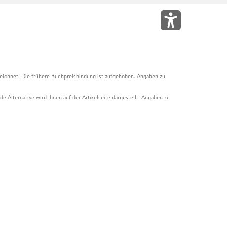
eichnet. Die frühere Buchpreisbindung ist aufgehoben. Angaben zu
e Alternative wird Ihnen auf der Artikelseite dargestellt. Angaben zu
ur Abholung mit Zahlung in der Filiale möglich. Der Gutschein ist nicht
t und das Hugendubel Hörbuch Abo. Der Gutschein ist nicht mit anderen