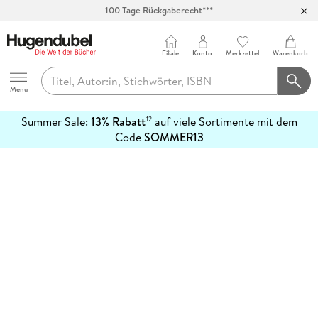
100 Tage Rückgaberecht***
Abholung in über 100 Filialen
Filiale
Konto
Merkzettel
Warenkorb
Hugendubel
Menu
Summer Sale:
13% Rabatt
auf viele Sortimente mit dem
12
mehr
Code
SOMMER13
erfahren