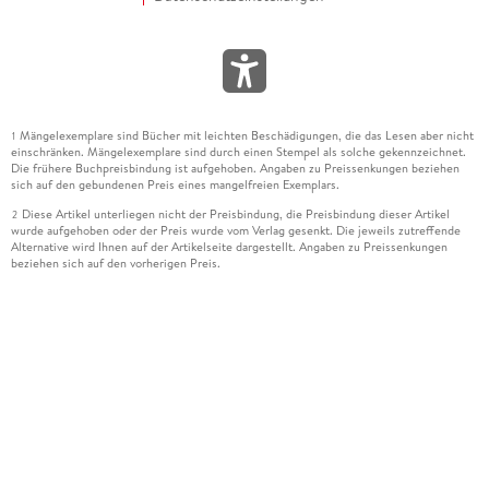
Mängelexemplare sind Bücher mit leichten Beschädigungen, die das Lesen aber nicht
1
einschränken. Mängelexemplare sind durch einen Stempel als solche gekennzeichnet.
Die frühere Buchpreisbindung ist aufgehoben. Angaben zu Preissenkungen beziehen
sich auf den gebundenen Preis eines mangelfreien Exemplars.
Diese Artikel unterliegen nicht der Preisbindung, die Preisbindung dieser Artikel
2
wurde aufgehoben oder der Preis wurde vom Verlag gesenkt. Die jeweils zutreffende
Alternative wird Ihnen auf der Artikelseite dargestellt. Angaben zu Preissenkungen
beziehen sich auf den vorherigen Preis.
Durch Öffnen der Leseprobe willigen Sie ein, dass Daten an den Anbieter der
3
Leseprobe übermittelt werden.
Der gebundene Preis dieses Artikels wird nach Ablauf des auf der Artikelseite
4
dargestellten Datums vom Verlag angehoben.
Der Preisvergleich bezieht sich auf die unverbindliche Preisempfehlung (UVP) des
5
Herstellers.
Der gebundene Preis dieses Artikels wurde vom Verlag gesenkt. Angaben zu
6
Preissenkungen beziehen sich auf den vorherigen Preis.
Die Preisbindung dieses Artikels wurde aufgehoben. Angaben zu Preissenkungen
7