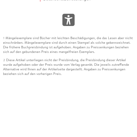
Mängelexemplare sind Bücher mit leichten Beschädigungen, die das Lesen aber nicht
1
einschränken. Mängelexemplare sind durch einen Stempel als solche gekennzeichnet.
Die frühere Buchpreisbindung ist aufgehoben. Angaben zu Preissenkungen beziehen
sich auf den gebundenen Preis eines mangelfreien Exemplars.
Diese Artikel unterliegen nicht der Preisbindung, die Preisbindung dieser Artikel
2
wurde aufgehoben oder der Preis wurde vom Verlag gesenkt. Die jeweils zutreffende
Alternative wird Ihnen auf der Artikelseite dargestellt. Angaben zu Preissenkungen
beziehen sich auf den vorherigen Preis.
Durch Öffnen der Leseprobe willigen Sie ein, dass Daten an den Anbieter der
3
Leseprobe übermittelt werden.
Der gebundene Preis dieses Artikels wird nach Ablauf des auf der Artikelseite
4
dargestellten Datums vom Verlag angehoben.
Der Preisvergleich bezieht sich auf die unverbindliche Preisempfehlung (UVP) des
5
Herstellers.
Der gebundene Preis dieses Artikels wurde vom Verlag gesenkt. Angaben zu
6
Preissenkungen beziehen sich auf den vorherigen Preis.
Die Preisbindung dieses Artikels wurde aufgehoben. Angaben zu Preissenkungen
7