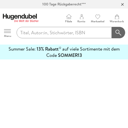
100 Tage Rückgaberecht***
Abholung in über 100 Filialen
Filiale
Konto
Merkzettel
Warenkorb
Hugendubel
Menu
Summer Sale:
13% Rabatt
auf viele Sortimente mit dem
12
mehr
Code
SOMMER13
erfahren