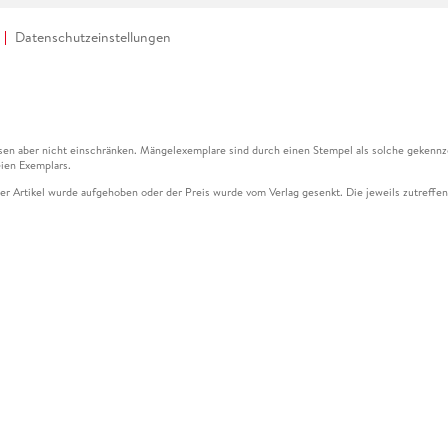
Datenschutzeinstellungen
en aber nicht einschränken. Mängelexemplare sind durch einen Stempel als solche gekennz
ien Exemplars.
ser Artikel wurde aufgehoben oder der Preis wurde vom Verlag gesenkt. Die jeweils zutreffend
ter der Leseprobe übermittelt werden.
kelseite dargestellten Datums vom Verlag angehoben.
g (UVP) des Herstellers.
n zu Preissenkungen beziehen sich auf den vorherigen Preis.
senkungen beziehen sich auf den letzten gebundenen Preis.
kelseite dargestellten Datums vom Verlag angehoben.
n den Gutschein ausschließlich online einlösen unter www.hugendubel.de. Keine Bestellung z
und eBooks) sowie für preisgebundene Kalender, tolino shine (4016621130466), tolino selec
cht möglich. Ein Weiterverkauf und der Handel des Gutscheincodes sind nicht gestattet.