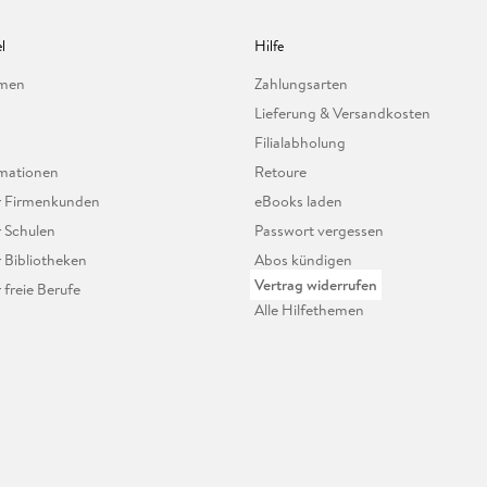
l
Hilfe
hmen
Zahlungsarten
Lieferung & Versandkosten
Filialabholung
mationen
Retoure
ür Firmenkunden
eBooks laden
r Schulen
Passwort vergessen
r Bibliotheken
Abos kündigen
Vertrag widerrufen
r freie Berufe
Alle Hilfethemen