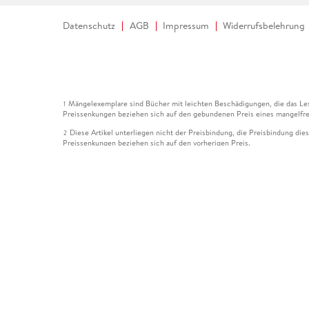
Datenschutz
AGB
Impressum
Widerrufsbelehrung
Mängelexemplare sind Bücher mit leichten Beschädigungen, die das Les
1
Preissenkungen beziehen sich auf den gebundenen Preis eines mangelfre
Diese Artikel unterliegen nicht der Preisbindung, die Preisbindung die
2
Preissenkungen beziehen sich auf den vorherigen Preis.
Durch Öffnen der Leseprobe willigen Sie ein, dass Daten an den Anbie
3
Der gebundene Preis dieses Artikels wird nach Ablauf des auf der Arti
4
Der Preisvergleich bezieht sich auf die unverbindliche Preisempfehlun
5
Der gebundene Preis dieses Artikels wurde vom Verlag gesenkt. Angabe
6
Die Preisbindung dieses Artikels wurde aufgehoben. Angaben zu Preis
7
Der gebundene Preis dieses Artikels wird nach Ablauf des auf der Arti
8
Ihr Gutschein SOMMER13 gilt bis einschließlich 10.08.2026. Sie könne
12
gültig für gesetzlich preisgebundene Artikel (deutschsprachige Bücher 
Gutscheinen und Geschenkkarten kombinierbar. Eine Barauszahlung ist ni