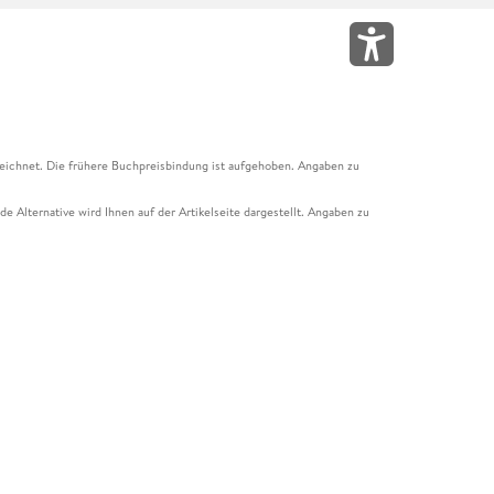
eichnet. Die frühere Buchpreisbindung ist aufgehoben. Angaben zu
e Alternative wird Ihnen auf der Artikelseite dargestellt. Angaben zu
ur Abholung mit Zahlung in der Filiale möglich. Der Gutschein ist nicht
t und das Hugendubel Hörbuch Abo. Der Gutschein ist nicht mit anderen