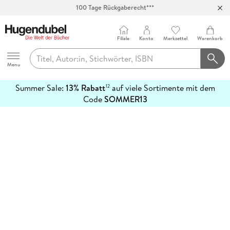
100 Tage Rückgaberecht***
Abholung in über 100 Filialen
Filiale
Konto
Merkzettel
Warenkorb
Hugendubel
Menu
Summer Sale:
13% Rabatt
auf viele Sortimente mit dem
12
mehr
Code
SOMMER13
erfahren