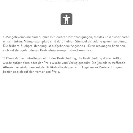
Mängelexemplare sind Bücher mit leichten Beschädigungen, die das Lesen aber nicht
1
einschränken. Mängelexemplare sind durch einen Stempel als solche gekennzeichnet.
Die frühere Buchpreisbindung ist aufgehoben. Angaben zu Preissenkungen beziehen
sich auf den gebundenen Preis eines mangelfreien Exemplars.
Diese Artikel unterliegen nicht der Preisbindung, die Preisbindung dieser Artikel
2
wurde aufgehoben oder der Preis wurde vom Verlag gesenkt. Die jeweils zutreffende
Alternative wird Ihnen auf der Artikelseite dargestellt. Angaben zu Preissenkungen
beziehen sich auf den vorherigen Preis.
Durch Öffnen der Leseprobe willigen Sie ein, dass Daten an den Anbieter der
3
Leseprobe übermittelt werden.
Der gebundene Preis dieses Artikels wird nach Ablauf des auf der Artikelseite
4
dargestellten Datums vom Verlag angehoben.
Der Preisvergleich bezieht sich auf die unverbindliche Preisempfehlung (UVP) des
5
Herstellers.
Der gebundene Preis dieses Artikels wurde vom Verlag gesenkt. Angaben zu
6
Preissenkungen beziehen sich auf den vorherigen Preis.
Die Preisbindung dieses Artikels wurde aufgehoben. Angaben zu Preissenkungen
7