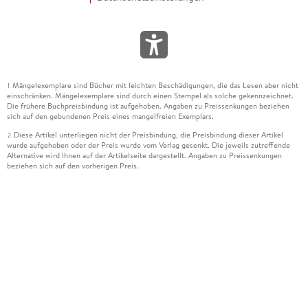
Mängelexemplare sind Bücher mit leichten Beschädigungen, die das Lesen aber nicht
1
einschränken. Mängelexemplare sind durch einen Stempel als solche gekennzeichnet.
Die frühere Buchpreisbindung ist aufgehoben. Angaben zu Preissenkungen beziehen
sich auf den gebundenen Preis eines mangelfreien Exemplars.
Diese Artikel unterliegen nicht der Preisbindung, die Preisbindung dieser Artikel
2
wurde aufgehoben oder der Preis wurde vom Verlag gesenkt. Die jeweils zutreffende
Alternative wird Ihnen auf der Artikelseite dargestellt. Angaben zu Preissenkungen
beziehen sich auf den vorherigen Preis.
Durch Öffnen der Leseprobe willigen Sie ein, dass Daten an den Anbieter der
3
Leseprobe übermittelt werden.
Der gebundene Preis dieses Artikels wird nach Ablauf des auf der Artikelseite
4
dargestellten Datums vom Verlag angehoben.
Der Preisvergleich bezieht sich auf die unverbindliche Preisempfehlung (UVP) des
5
Herstellers.
Der gebundene Preis dieses Artikels wurde vom Verlag gesenkt. Angaben zu
6
Preissenkungen beziehen sich auf den vorherigen Preis.
Die Preisbindung dieses Artikels wurde aufgehoben. Angaben zu Preissenkungen
7