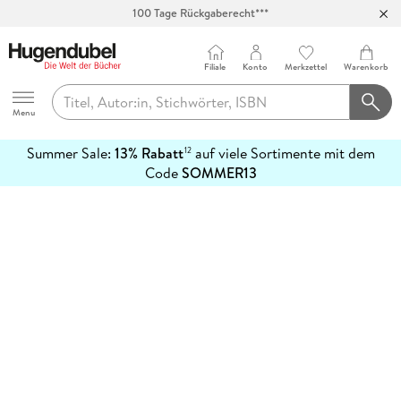
100 Tage Rückgaberecht***
Abholung in über 100 Filialen
Filiale
Konto
Merkzettel
Warenkorb
Hugendubel
Menu
Summer Sale:
13% Rabatt
auf viele Sortimente mit dem
12
mehr
Code
SOMMER13
erfahren