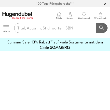
100 Tage Rückgaberecht***
Abholung in über 100 Filialen
Filiale
Konto
Merkzettel
Warenkorb
Hugendubel
Menu
Summer Sale:
13% Rabatt
auf viele Sortimente mit dem
12
mehr
Code
SOMMER13
erfahren