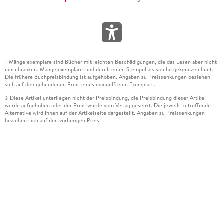
Mängelexemplare sind Bücher mit leichten Beschädigungen, die das Lesen aber nicht
1
einschränken. Mängelexemplare sind durch einen Stempel als solche gekennzeichnet.
Die frühere Buchpreisbindung ist aufgehoben. Angaben zu Preissenkungen beziehen
sich auf den gebundenen Preis eines mangelfreien Exemplars.
Diese Artikel unterliegen nicht der Preisbindung, die Preisbindung dieser Artikel
2
wurde aufgehoben oder der Preis wurde vom Verlag gesenkt. Die jeweils zutreffende
Alternative wird Ihnen auf der Artikelseite dargestellt. Angaben zu Preissenkungen
beziehen sich auf den vorherigen Preis.
Durch Öffnen der Leseprobe willigen Sie ein, dass Daten an den Anbieter der
3
Leseprobe übermittelt werden.
Der gebundene Preis dieses Artikels wird nach Ablauf des auf der Artikelseite
4
dargestellten Datums vom Verlag angehoben.
Der Preisvergleich bezieht sich auf die unverbindliche Preisempfehlung (UVP) des
5
Herstellers.
Der gebundene Preis dieses Artikels wurde vom Verlag gesenkt. Angaben zu
6
Preissenkungen beziehen sich auf den vorherigen Preis.
Die Preisbindung dieses Artikels wurde aufgehoben. Angaben zu Preissenkungen
7