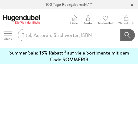
100 Tage Rückgaberecht***
Abholung in über 100 Filialen
Filiale
Konto
Merkzettel
Warenkorb
Hugendubel
Menu
Summer Sale:
13% Rabatt
auf viele Sortimente mit dem
12
mehr
Code
SOMMER13
erfahren