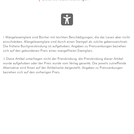
Mängelexemplare sind Bücher mit leichten Beschädigungen, die das Lesen aber nicht
1
einschränken. Mängelexemplare sind durch einen Stempel als solche gekennzeichnet.
Die frühere Buchpreisbindung ist aufgehoben. Angaben zu Preissenkungen beziehen
sich auf den gebundenen Preis eines mangelfreien Exemplars.
Diese Artikel unterliegen nicht der Preisbindung, die Preisbindung dieser Artikel
2
wurde aufgehoben oder der Preis wurde vom Verlag gesenkt. Die jeweils zutreffende
Alternative wird Ihnen auf der Artikelseite dargestellt. Angaben zu Preissenkungen
beziehen sich auf den vorherigen Preis.
Durch Öffnen der Leseprobe willigen Sie ein, dass Daten an den Anbieter der
3
Leseprobe übermittelt werden.
Der gebundene Preis dieses Artikels wird nach Ablauf des auf der Artikelseite
4
dargestellten Datums vom Verlag angehoben.
Der Preisvergleich bezieht sich auf die unverbindliche Preisempfehlung (UVP) des
5
Herstellers.
Der gebundene Preis dieses Artikels wurde vom Verlag gesenkt. Angaben zu
6
Preissenkungen beziehen sich auf den vorherigen Preis.
Die Preisbindung dieses Artikels wurde aufgehoben. Angaben zu Preissenkungen
7