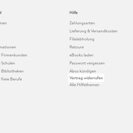
l
Hilfe
hmen
Zahlungsarten
Lieferung & Versandkosten
Filialabholung
mationen
Retoure
ür Firmenkunden
eBooks laden
r Schulen
Passwort vergessen
r Bibliotheken
Abos kündigen
Vertrag widerrufen
r freie Berufe
Alle Hilfethemen