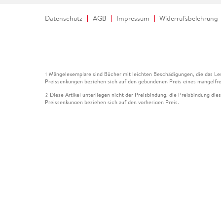
Datenschutz
AGB
Impressum
Widerrufsbelehrung
Mängelexemplare sind Bücher mit leichten Beschädigungen, die das Les
1
Preissenkungen beziehen sich auf den gebundenen Preis eines mangelfre
Diese Artikel unterliegen nicht der Preisbindung, die Preisbindung die
2
Preissenkungen beziehen sich auf den vorherigen Preis.
Durch Öffnen der Leseprobe willigen Sie ein, dass Daten an den Anbie
3
Der gebundene Preis dieses Artikels wird nach Ablauf des auf der Arti
4
Der Preisvergleich bezieht sich auf die unverbindliche Preisempfehlun
5
Der gebundene Preis dieses Artikels wurde vom Verlag gesenkt. Angabe
6
Die Preisbindung dieses Artikels wurde aufgehoben. Angaben zu Preis
7
Der gebundene Preis dieses Artikels wird nach Ablauf des auf der Arti
8
Ihr Gutschein SOMMER13 gilt bis einschließlich 10.08.2026. Sie könne
12
gültig für gesetzlich preisgebundene Artikel (deutschsprachige Bücher 
Gutscheinen und Geschenkkarten kombinierbar. Eine Barauszahlung ist ni