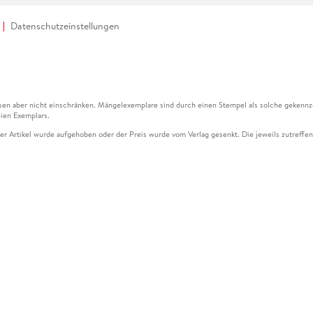
Datenschutzeinstellungen
en aber nicht einschränken. Mängelexemplare sind durch einen Stempel als solche gekennz
ien Exemplars.
ser Artikel wurde aufgehoben oder der Preis wurde vom Verlag gesenkt. Die jeweils zutreffend
ter der Leseprobe übermittelt werden.
kelseite dargestellten Datums vom Verlag angehoben.
g (UVP) des Herstellers.
n zu Preissenkungen beziehen sich auf den vorherigen Preis.
senkungen beziehen sich auf den letzten gebundenen Preis.
kelseite dargestellten Datums vom Verlag angehoben.
n den Gutschein ausschließlich online einlösen unter www.hugendubel.de. Keine Bestellung z
und eBooks) sowie für preisgebundene Kalender, tolino shine (4016621130466), tolino selec
cht möglich. Ein Weiterverkauf und der Handel des Gutscheincodes sind nicht gestattet.