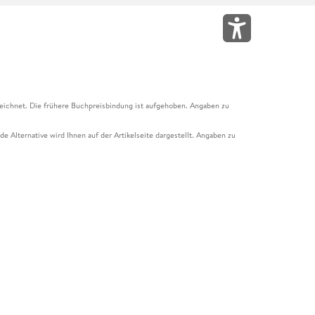
eichnet. Die frühere Buchpreisbindung ist aufgehoben. Angaben zu
e Alternative wird Ihnen auf der Artikelseite dargestellt. Angaben zu
ur Abholung mit Zahlung in der Filiale möglich. Der Gutschein ist nicht
t und das Hugendubel Hörbuch Abo. Der Gutschein ist nicht mit anderen