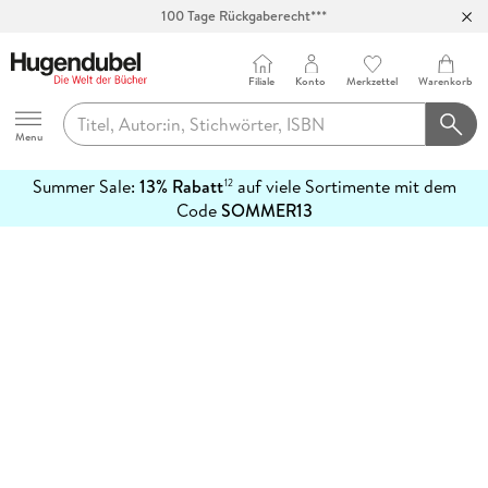
100 Tage Rückgaberecht***
Abholung in über 100 Filialen
Filiale
Konto
Merkzettel
Warenkorb
Hugendubel
Menu
Summer Sale:
13% Rabatt
auf viele Sortimente mit dem
12
mehr
Code
SOMMER13
erfahren