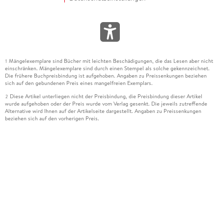
Mängelexemplare sind Bücher mit leichten Beschädigungen, die das Lesen aber nicht
1
einschränken. Mängelexemplare sind durch einen Stempel als solche gekennzeichnet.
Die frühere Buchpreisbindung ist aufgehoben. Angaben zu Preissenkungen beziehen
sich auf den gebundenen Preis eines mangelfreien Exemplars.
Diese Artikel unterliegen nicht der Preisbindung, die Preisbindung dieser Artikel
2
wurde aufgehoben oder der Preis wurde vom Verlag gesenkt. Die jeweils zutreffende
Alternative wird Ihnen auf der Artikelseite dargestellt. Angaben zu Preissenkungen
beziehen sich auf den vorherigen Preis.
Durch Öffnen der Leseprobe willigen Sie ein, dass Daten an den Anbieter der
3
Leseprobe übermittelt werden.
Der gebundene Preis dieses Artikels wird nach Ablauf des auf der Artikelseite
4
dargestellten Datums vom Verlag angehoben.
Der Preisvergleich bezieht sich auf die unverbindliche Preisempfehlung (UVP) des
5
Herstellers.
Der gebundene Preis dieses Artikels wurde vom Verlag gesenkt. Angaben zu
6
Preissenkungen beziehen sich auf den vorherigen Preis.
Die Preisbindung dieses Artikels wurde aufgehoben. Angaben zu Preissenkungen
7