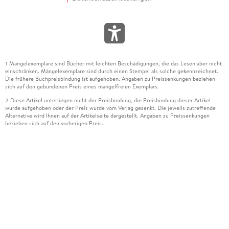
Mängelexemplare sind Bücher mit leichten Beschädigungen, die das Lesen aber nicht
1
einschränken. Mängelexemplare sind durch einen Stempel als solche gekennzeichnet.
Die frühere Buchpreisbindung ist aufgehoben. Angaben zu Preissenkungen beziehen
sich auf den gebundenen Preis eines mangelfreien Exemplars.
Diese Artikel unterliegen nicht der Preisbindung, die Preisbindung dieser Artikel
2
wurde aufgehoben oder der Preis wurde vom Verlag gesenkt. Die jeweils zutreffende
Alternative wird Ihnen auf der Artikelseite dargestellt. Angaben zu Preissenkungen
beziehen sich auf den vorherigen Preis.
Durch Öffnen der Leseprobe willigen Sie ein, dass Daten an den Anbieter der
3
Leseprobe übermittelt werden.
Der gebundene Preis dieses Artikels wird nach Ablauf des auf der Artikelseite
4
dargestellten Datums vom Verlag angehoben.
Der Preisvergleich bezieht sich auf die unverbindliche Preisempfehlung (UVP) des
5
Herstellers.
Der gebundene Preis dieses Artikels wurde vom Verlag gesenkt. Angaben zu
6
Preissenkungen beziehen sich auf den vorherigen Preis.
Die Preisbindung dieses Artikels wurde aufgehoben. Angaben zu Preissenkungen
7