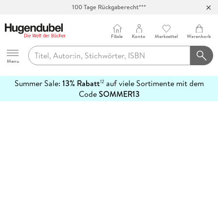
100 Tage Rückgaberecht***
Abholung in über 100 Filialen
Filiale
Konto
Merkzettel
Warenkorb
Hugendubel
Menu
Summer Sale:
13% Rabatt
auf viele Sortimente mit dem
12
mehr
Code
SOMMER13
erfahren