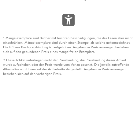
Mängelexemplare sind Bücher mit leichten Beschädigungen, die das Lesen aber nicht
1
einschränken. Mängelexemplare sind durch einen Stempel als solche gekennzeichnet.
Die frühere Buchpreisbindung ist aufgehoben. Angaben zu Preissenkungen beziehen
sich auf den gebundenen Preis eines mangelfreien Exemplars.
Diese Artikel unterliegen nicht der Preisbindung, die Preisbindung dieser Artikel
2
wurde aufgehoben oder der Preis wurde vom Verlag gesenkt. Die jeweils zutreffende
Alternative wird Ihnen auf der Artikelseite dargestellt. Angaben zu Preissenkungen
beziehen sich auf den vorherigen Preis.
Durch Öffnen der Leseprobe willigen Sie ein, dass Daten an den Anbieter der
3
Leseprobe übermittelt werden.
Der gebundene Preis dieses Artikels wird nach Ablauf des auf der Artikelseite
4
dargestellten Datums vom Verlag angehoben.
Der Preisvergleich bezieht sich auf die unverbindliche Preisempfehlung (UVP) des
5
Herstellers.
Der gebundene Preis dieses Artikels wurde vom Verlag gesenkt. Angaben zu
6
Preissenkungen beziehen sich auf den vorherigen Preis.
Die Preisbindung dieses Artikels wurde aufgehoben. Angaben zu Preissenkungen
7