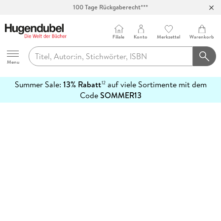
100 Tage Rückgaberecht***
Abholung in über 100 Filialen
Filiale
Konto
Merkzettel
Warenkorb
Hugendubel
Menu
Summer Sale:
13% Rabatt
auf viele Sortimente mit dem
12
mehr
Code
SOMMER13
erfahren