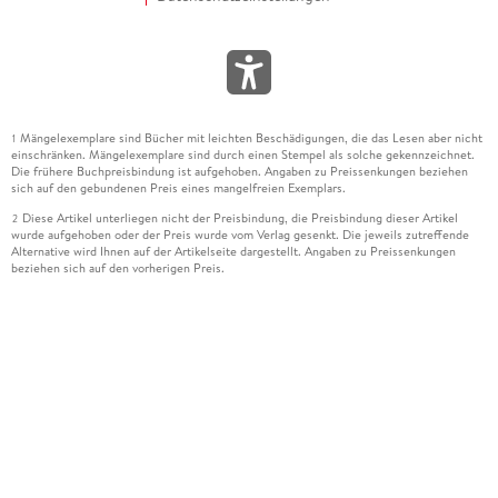
Mängelexemplare sind Bücher mit leichten Beschädigungen, die das Lesen aber nicht
1
einschränken. Mängelexemplare sind durch einen Stempel als solche gekennzeichnet.
Die frühere Buchpreisbindung ist aufgehoben. Angaben zu Preissenkungen beziehen
sich auf den gebundenen Preis eines mangelfreien Exemplars.
Diese Artikel unterliegen nicht der Preisbindung, die Preisbindung dieser Artikel
2
wurde aufgehoben oder der Preis wurde vom Verlag gesenkt. Die jeweils zutreffende
Alternative wird Ihnen auf der Artikelseite dargestellt. Angaben zu Preissenkungen
beziehen sich auf den vorherigen Preis.
Durch Öffnen der Leseprobe willigen Sie ein, dass Daten an den Anbieter der
3
Leseprobe übermittelt werden.
Der gebundene Preis dieses Artikels wird nach Ablauf des auf der Artikelseite
4
dargestellten Datums vom Verlag angehoben.
Der Preisvergleich bezieht sich auf die unverbindliche Preisempfehlung (UVP) des
5
Herstellers.
Der gebundene Preis dieses Artikels wurde vom Verlag gesenkt. Angaben zu
6
Preissenkungen beziehen sich auf den vorherigen Preis.
Die Preisbindung dieses Artikels wurde aufgehoben. Angaben zu Preissenkungen
7