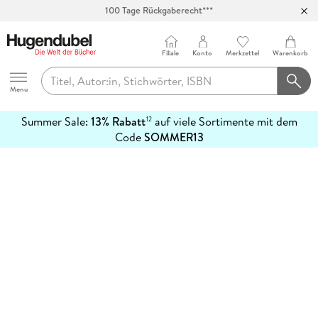
100 Tage Rückgaberecht***
Abholung in über 100 Filialen
Filiale
Konto
Merkzettel
Warenkorb
Hugendubel
Menu
Summer Sale:
13% Rabatt
auf viele Sortimente mit dem
12
mehr
Code
SOMMER13
erfahren