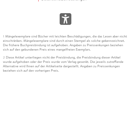
Mängelexemplare sind Bücher mit leichten Beschädigungen, die das Lesen aber nicht
1
einschränken. Mängelexemplare sind durch einen Stempel als solche gekennzeichnet.
Die frühere Buchpreisbindung ist aufgehoben. Angaben zu Preissenkungen beziehen
sich auf den gebundenen Preis eines mangelfreien Exemplars.
Diese Artikel unterliegen nicht der Preisbindung, die Preisbindung dieser Artikel
2
wurde aufgehoben oder der Preis wurde vom Verlag gesenkt. Die jeweils zutreffende
Alternative wird Ihnen auf der Artikelseite dargestellt. Angaben zu Preissenkungen
beziehen sich auf den vorherigen Preis.
Durch Öffnen der Leseprobe willigen Sie ein, dass Daten an den Anbieter der
3
Leseprobe übermittelt werden.
Der gebundene Preis dieses Artikels wird nach Ablauf des auf der Artikelseite
4
dargestellten Datums vom Verlag angehoben.
Der Preisvergleich bezieht sich auf die unverbindliche Preisempfehlung (UVP) des
5
Herstellers.
Der gebundene Preis dieses Artikels wurde vom Verlag gesenkt. Angaben zu
6
Preissenkungen beziehen sich auf den vorherigen Preis.
Die Preisbindung dieses Artikels wurde aufgehoben. Angaben zu Preissenkungen
7