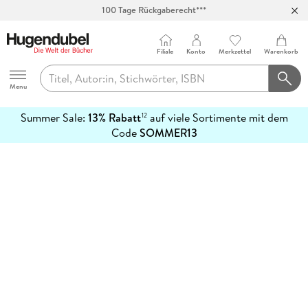
100 Tage Rückgaberecht***
Abholung in über 100 Filialen
Filiale
Konto
Merkzettel
Warenkorb
Hugendubel
Menu
Summer Sale:
13% Rabatt
auf viele Sortimente mit dem
12
mehr
Code
SOMMER13
erfahren