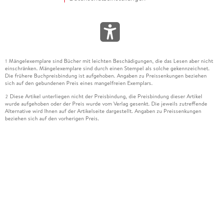
Mängelexemplare sind Bücher mit leichten Beschädigungen, die das Lesen aber nicht
1
einschränken. Mängelexemplare sind durch einen Stempel als solche gekennzeichnet.
Die frühere Buchpreisbindung ist aufgehoben. Angaben zu Preissenkungen beziehen
sich auf den gebundenen Preis eines mangelfreien Exemplars.
Diese Artikel unterliegen nicht der Preisbindung, die Preisbindung dieser Artikel
2
wurde aufgehoben oder der Preis wurde vom Verlag gesenkt. Die jeweils zutreffende
Alternative wird Ihnen auf der Artikelseite dargestellt. Angaben zu Preissenkungen
beziehen sich auf den vorherigen Preis.
Durch Öffnen der Leseprobe willigen Sie ein, dass Daten an den Anbieter der
3
Leseprobe übermittelt werden.
Der gebundene Preis dieses Artikels wird nach Ablauf des auf der Artikelseite
4
dargestellten Datums vom Verlag angehoben.
Der Preisvergleich bezieht sich auf die unverbindliche Preisempfehlung (UVP) des
5
Herstellers.
Der gebundene Preis dieses Artikels wurde vom Verlag gesenkt. Angaben zu
6
Preissenkungen beziehen sich auf den vorherigen Preis.
Die Preisbindung dieses Artikels wurde aufgehoben. Angaben zu Preissenkungen
7