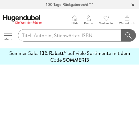
100 Tage Rückgaberecht***
Abholung in über 100 Filialen
Filiale
Konto
Merkzettel
Warenkorb
Hugendubel
Menu
Summer Sale:
13% Rabatt
auf viele Sortimente mit dem
12
mehr
Code
SOMMER13
erfahren