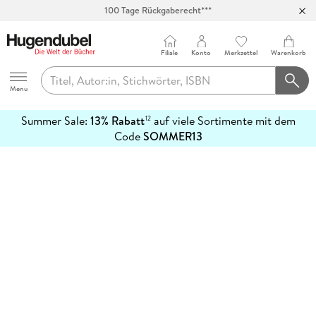
100 Tage Rückgaberecht***
Abholung in über 100 Filialen
Filiale
Konto
Merkzettel
Warenkorb
Hugendubel
Menu
Summer Sale:
13% Rabatt
auf viele Sortimente mit dem
12
mehr
Code
SOMMER13
erfahren