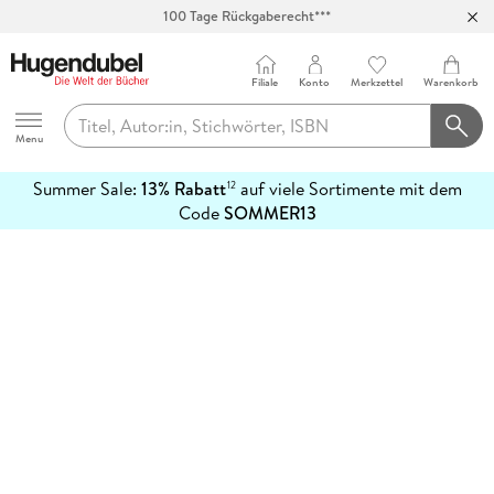
100 Tage Rückgaberecht***
Abholung in über 100 Filialen
Filiale
Konto
Merkzettel
Warenkorb
Hugendubel
Menu
Summer Sale:
13% Rabatt
auf viele Sortimente mit dem
12
mehr
Code
SOMMER13
erfahren