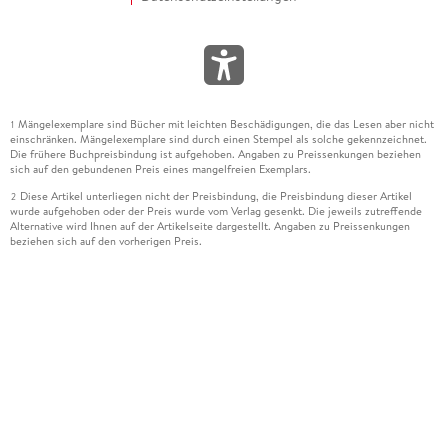
Mängelexemplare sind Bücher mit leichten Beschädigungen, die das Lesen aber nicht
1
einschränken. Mängelexemplare sind durch einen Stempel als solche gekennzeichnet.
Die frühere Buchpreisbindung ist aufgehoben. Angaben zu Preissenkungen beziehen
sich auf den gebundenen Preis eines mangelfreien Exemplars.
Diese Artikel unterliegen nicht der Preisbindung, die Preisbindung dieser Artikel
2
wurde aufgehoben oder der Preis wurde vom Verlag gesenkt. Die jeweils zutreffende
Alternative wird Ihnen auf der Artikelseite dargestellt. Angaben zu Preissenkungen
beziehen sich auf den vorherigen Preis.
Durch Öffnen der Leseprobe willigen Sie ein, dass Daten an den Anbieter der
3
Leseprobe übermittelt werden.
Der gebundene Preis dieses Artikels wird nach Ablauf des auf der Artikelseite
4
dargestellten Datums vom Verlag angehoben.
Der Preisvergleich bezieht sich auf die unverbindliche Preisempfehlung (UVP) des
5
Herstellers.
Der gebundene Preis dieses Artikels wurde vom Verlag gesenkt. Angaben zu
6
Preissenkungen beziehen sich auf den vorherigen Preis.
Die Preisbindung dieses Artikels wurde aufgehoben. Angaben zu Preissenkungen
7