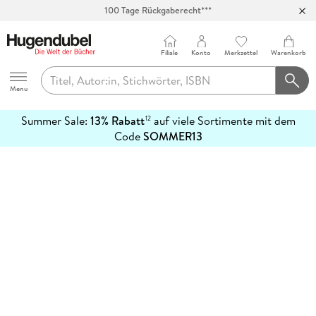
100 Tage Rückgaberecht***
Abholung in über 100 Filialen
Filiale
Konto
Merkzettel
Warenkorb
Hugendubel
Menu
Summer Sale:
13% Rabatt
auf viele Sortimente mit dem
12
mehr
Code
SOMMER13
erfahren