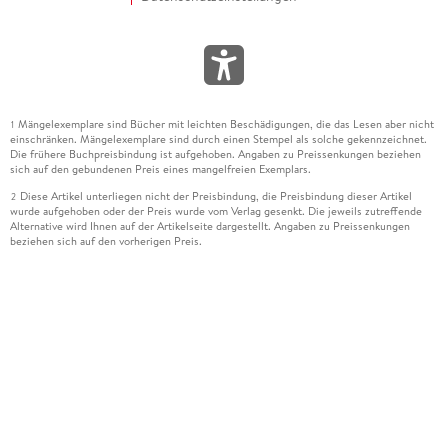
Mängelexemplare sind Bücher mit leichten Beschädigungen, die das Lesen aber nicht
1
einschränken. Mängelexemplare sind durch einen Stempel als solche gekennzeichnet.
Die frühere Buchpreisbindung ist aufgehoben. Angaben zu Preissenkungen beziehen
sich auf den gebundenen Preis eines mangelfreien Exemplars.
Diese Artikel unterliegen nicht der Preisbindung, die Preisbindung dieser Artikel
2
wurde aufgehoben oder der Preis wurde vom Verlag gesenkt. Die jeweils zutreffende
Alternative wird Ihnen auf der Artikelseite dargestellt. Angaben zu Preissenkungen
beziehen sich auf den vorherigen Preis.
Durch Öffnen der Leseprobe willigen Sie ein, dass Daten an den Anbieter der
3
Leseprobe übermittelt werden.
Der gebundene Preis dieses Artikels wird nach Ablauf des auf der Artikelseite
4
dargestellten Datums vom Verlag angehoben.
Der Preisvergleich bezieht sich auf die unverbindliche Preisempfehlung (UVP) des
5
Herstellers.
Der gebundene Preis dieses Artikels wurde vom Verlag gesenkt. Angaben zu
6
Preissenkungen beziehen sich auf den vorherigen Preis.
Die Preisbindung dieses Artikels wurde aufgehoben. Angaben zu Preissenkungen
7