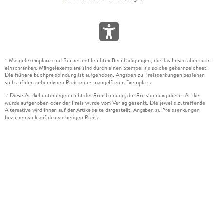
Mängelexemplare sind Bücher mit leichten Beschädigungen, die das Lesen aber nicht
1
einschränken. Mängelexemplare sind durch einen Stempel als solche gekennzeichnet.
Die frühere Buchpreisbindung ist aufgehoben. Angaben zu Preissenkungen beziehen
sich auf den gebundenen Preis eines mangelfreien Exemplars.
Diese Artikel unterliegen nicht der Preisbindung, die Preisbindung dieser Artikel
2
wurde aufgehoben oder der Preis wurde vom Verlag gesenkt. Die jeweils zutreffende
Alternative wird Ihnen auf der Artikelseite dargestellt. Angaben zu Preissenkungen
beziehen sich auf den vorherigen Preis.
Durch Öffnen der Leseprobe willigen Sie ein, dass Daten an den Anbieter der
3
Leseprobe übermittelt werden.
Der gebundene Preis dieses Artikels wird nach Ablauf des auf der Artikelseite
4
dargestellten Datums vom Verlag angehoben.
Der Preisvergleich bezieht sich auf die unverbindliche Preisempfehlung (UVP) des
5
Herstellers.
Der gebundene Preis dieses Artikels wurde vom Verlag gesenkt. Angaben zu
6
Preissenkungen beziehen sich auf den vorherigen Preis.
Die Preisbindung dieses Artikels wurde aufgehoben. Angaben zu Preissenkungen
7