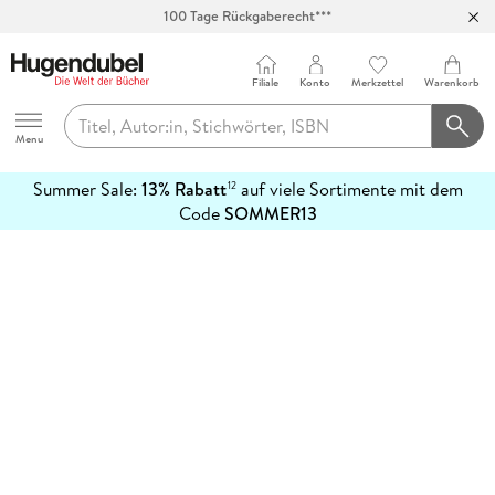
100 Tage Rückgaberecht***
Abholung in über 100 Filialen
Filiale
Konto
Merkzettel
Warenkorb
Hugendubel
Menu
Summer Sale:
13% Rabatt
auf viele Sortimente mit dem
12
mehr
Code
SOMMER13
erfahren