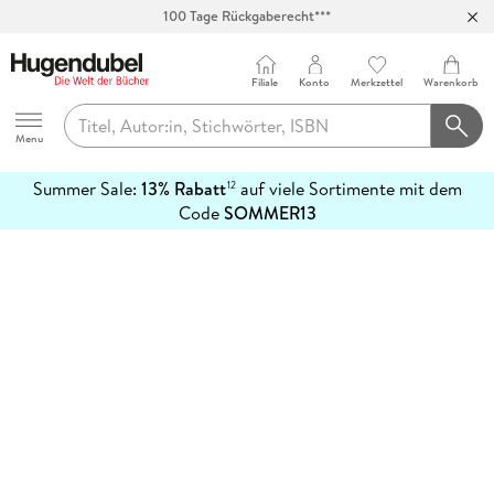
100 Tage Rückgaberecht***
Abholung in über 100 Filialen
Filiale
Konto
Merkzettel
Warenkorb
Hugendubel
Menu
Summer Sale:
13% Rabatt
auf viele Sortimente mit dem
12
mehr
Code
SOMMER13
erfahren