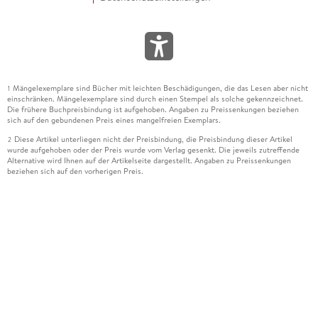
Mängelexemplare sind Bücher mit leichten Beschädigungen, die das Lesen aber nicht
1
einschränken. Mängelexemplare sind durch einen Stempel als solche gekennzeichnet.
Die frühere Buchpreisbindung ist aufgehoben. Angaben zu Preissenkungen beziehen
sich auf den gebundenen Preis eines mangelfreien Exemplars.
Diese Artikel unterliegen nicht der Preisbindung, die Preisbindung dieser Artikel
2
wurde aufgehoben oder der Preis wurde vom Verlag gesenkt. Die jeweils zutreffende
Alternative wird Ihnen auf der Artikelseite dargestellt. Angaben zu Preissenkungen
beziehen sich auf den vorherigen Preis.
Durch Öffnen der Leseprobe willigen Sie ein, dass Daten an den Anbieter der
3
Leseprobe übermittelt werden.
Der gebundene Preis dieses Artikels wird nach Ablauf des auf der Artikelseite
4
dargestellten Datums vom Verlag angehoben.
Der Preisvergleich bezieht sich auf die unverbindliche Preisempfehlung (UVP) des
5
Herstellers.
Der gebundene Preis dieses Artikels wurde vom Verlag gesenkt. Angaben zu
6
Preissenkungen beziehen sich auf den vorherigen Preis.
Die Preisbindung dieses Artikels wurde aufgehoben. Angaben zu Preissenkungen
7