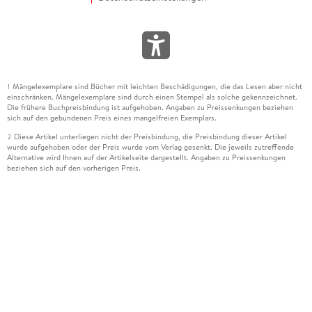
Mängelexemplare sind Bücher mit leichten Beschädigungen, die das Lesen aber nicht
1
einschränken. Mängelexemplare sind durch einen Stempel als solche gekennzeichnet.
Die frühere Buchpreisbindung ist aufgehoben. Angaben zu Preissenkungen beziehen
sich auf den gebundenen Preis eines mangelfreien Exemplars.
Diese Artikel unterliegen nicht der Preisbindung, die Preisbindung dieser Artikel
2
wurde aufgehoben oder der Preis wurde vom Verlag gesenkt. Die jeweils zutreffende
Alternative wird Ihnen auf der Artikelseite dargestellt. Angaben zu Preissenkungen
beziehen sich auf den vorherigen Preis.
Durch Öffnen der Leseprobe willigen Sie ein, dass Daten an den Anbieter der
3
Leseprobe übermittelt werden.
Der gebundene Preis dieses Artikels wird nach Ablauf des auf der Artikelseite
4
dargestellten Datums vom Verlag angehoben.
Der Preisvergleich bezieht sich auf die unverbindliche Preisempfehlung (UVP) des
5
Herstellers.
Der gebundene Preis dieses Artikels wurde vom Verlag gesenkt. Angaben zu
6
Preissenkungen beziehen sich auf den vorherigen Preis.
Die Preisbindung dieses Artikels wurde aufgehoben. Angaben zu Preissenkungen
7