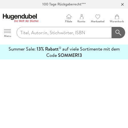
100 Tage Rückgaberecht***
Abholung in über 100 Filialen
Filiale
Konto
Merkzettel
Warenkorb
Hugendubel
Menu
Summer Sale:
13% Rabatt
auf viele Sortimente mit dem
12
mehr
Code
SOMMER13
erfahren