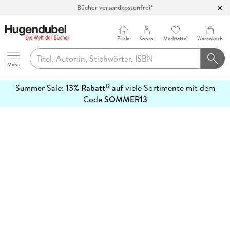
Bücher versandkostenfrei*
100 Tage Rückgaberecht***
Abholung in über 100 Filialen
Filiale
Konto
Merkzettel
Warenkorb
Hugendubel
Menu
Summer Sale:
13% Rabatt
auf viele Sortimente mit dem
12
mehr
Code
SOMMER13
erfahren