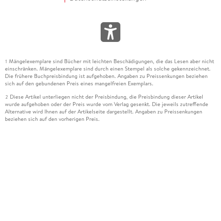
Mängelexemplare sind Bücher mit leichten Beschädigungen, die das Lesen aber nicht
1
einschränken. Mängelexemplare sind durch einen Stempel als solche gekennzeichnet.
Die frühere Buchpreisbindung ist aufgehoben. Angaben zu Preissenkungen beziehen
sich auf den gebundenen Preis eines mangelfreien Exemplars.
Diese Artikel unterliegen nicht der Preisbindung, die Preisbindung dieser Artikel
2
wurde aufgehoben oder der Preis wurde vom Verlag gesenkt. Die jeweils zutreffende
Alternative wird Ihnen auf der Artikelseite dargestellt. Angaben zu Preissenkungen
beziehen sich auf den vorherigen Preis.
Durch Öffnen der Leseprobe willigen Sie ein, dass Daten an den Anbieter der
3
Leseprobe übermittelt werden.
Der gebundene Preis dieses Artikels wird nach Ablauf des auf der Artikelseite
4
dargestellten Datums vom Verlag angehoben.
Der Preisvergleich bezieht sich auf die unverbindliche Preisempfehlung (UVP) des
5
Herstellers.
Der gebundene Preis dieses Artikels wurde vom Verlag gesenkt. Angaben zu
6
Preissenkungen beziehen sich auf den vorherigen Preis.
Die Preisbindung dieses Artikels wurde aufgehoben. Angaben zu Preissenkungen
7