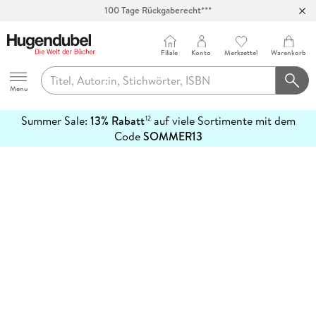
100 Tage Rückgaberecht***
Abholung in über 100 Filialen
Filiale
Konto
Merkzettel
Warenkorb
Hugendubel
Menu
Summer Sale:
13% Rabatt
auf viele Sortimente mit dem
12
mehr
Code
SOMMER13
erfahren