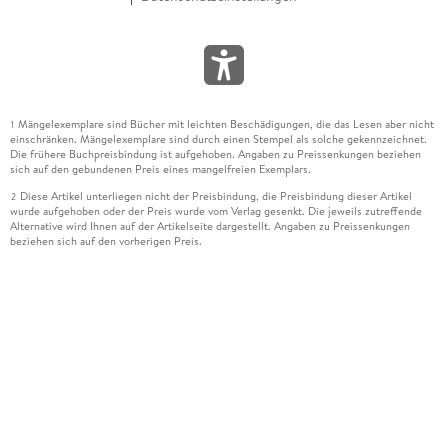
Mängelexemplare sind Bücher mit leichten Beschädigungen, die das Lesen aber nicht
1
einschränken. Mängelexemplare sind durch einen Stempel als solche gekennzeichnet.
Die frühere Buchpreisbindung ist aufgehoben. Angaben zu Preissenkungen beziehen
sich auf den gebundenen Preis eines mangelfreien Exemplars.
Diese Artikel unterliegen nicht der Preisbindung, die Preisbindung dieser Artikel
2
wurde aufgehoben oder der Preis wurde vom Verlag gesenkt. Die jeweils zutreffende
Alternative wird Ihnen auf der Artikelseite dargestellt. Angaben zu Preissenkungen
beziehen sich auf den vorherigen Preis.
Durch Öffnen der Leseprobe willigen Sie ein, dass Daten an den Anbieter der
3
Leseprobe übermittelt werden.
Der gebundene Preis dieses Artikels wird nach Ablauf des auf der Artikelseite
4
dargestellten Datums vom Verlag angehoben.
Der Preisvergleich bezieht sich auf die unverbindliche Preisempfehlung (UVP) des
5
Herstellers.
Der gebundene Preis dieses Artikels wurde vom Verlag gesenkt. Angaben zu
6
Preissenkungen beziehen sich auf den vorherigen Preis.
Die Preisbindung dieses Artikels wurde aufgehoben. Angaben zu Preissenkungen
7