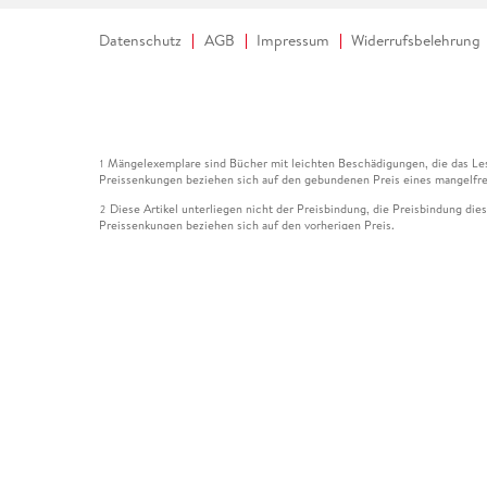
Datenschutz
AGB
Impressum
Widerrufsbelehrung
Mängelexemplare sind Bücher mit leichten Beschädigungen, die das Les
1
Preissenkungen beziehen sich auf den gebundenen Preis eines mangelfre
Diese Artikel unterliegen nicht der Preisbindung, die Preisbindung die
2
Preissenkungen beziehen sich auf den vorherigen Preis.
Durch Öffnen der Leseprobe willigen Sie ein, dass Daten an den Anbie
3
Der gebundene Preis dieses Artikels wird nach Ablauf des auf der Arti
4
Der Preisvergleich bezieht sich auf die unverbindliche Preisempfehlun
5
Der gebundene Preis dieses Artikels wurde vom Verlag gesenkt. Angabe
6
Die Preisbindung dieses Artikels wurde aufgehoben. Angaben zu Preis
7
Der gebundene Preis dieses Artikels wird nach Ablauf des auf der Arti
8
Ihr Gutschein SOMMER13 gilt bis einschließlich 10.08.2026. Sie könne
12
gültig für gesetzlich preisgebundene Artikel (deutschsprachige Bücher 
Gutscheinen und Geschenkkarten kombinierbar. Eine Barauszahlung ist ni