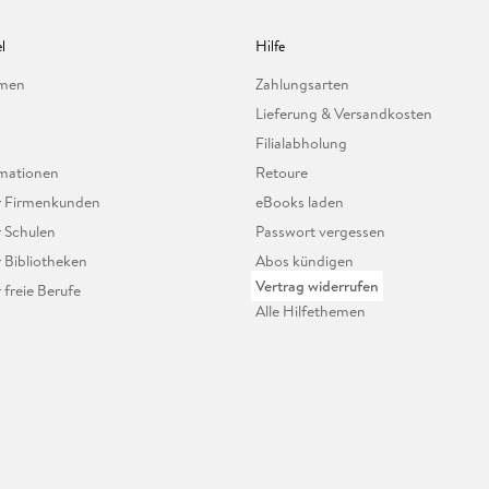
l
Hilfe
hmen
Zahlungsarten
Lieferung & Versandkosten
Filialabholung
mationen
Retoure
ür Firmenkunden
eBooks laden
r Schulen
Passwort vergessen
r Bibliotheken
Abos kündigen
Vertrag widerrufen
r freie Berufe
Alle Hilfethemen