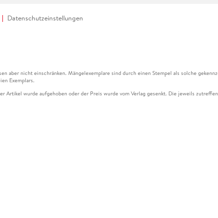
Datenschutzeinstellungen
en aber nicht einschränken. Mängelexemplare sind durch einen Stempel als solche gekennz
ien Exemplars.
ser Artikel wurde aufgehoben oder der Preis wurde vom Verlag gesenkt. Die jeweils zutreffend
ter der Leseprobe übermittelt werden.
kelseite dargestellten Datums vom Verlag angehoben.
g (UVP) des Herstellers.
n zu Preissenkungen beziehen sich auf den vorherigen Preis.
senkungen beziehen sich auf den letzten gebundenen Preis.
kelseite dargestellten Datums vom Verlag angehoben.
n den Gutschein ausschließlich online einlösen unter www.hugendubel.de. Keine Bestellung z
und eBooks) sowie für preisgebundene Kalender, tolino shine (4016621130466), tolino selec
cht möglich. Ein Weiterverkauf und der Handel des Gutscheincodes sind nicht gestattet.