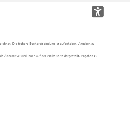
eichnet. Die frühere Buchpreisbindung ist aufgehoben. Angaben zu
e Alternative wird Ihnen auf der Artikelseite dargestellt. Angaben zu
ur Abholung mit Zahlung in der Filiale möglich. Der Gutschein ist nicht
t und das Hugendubel Hörbuch Abo. Der Gutschein ist nicht mit anderen