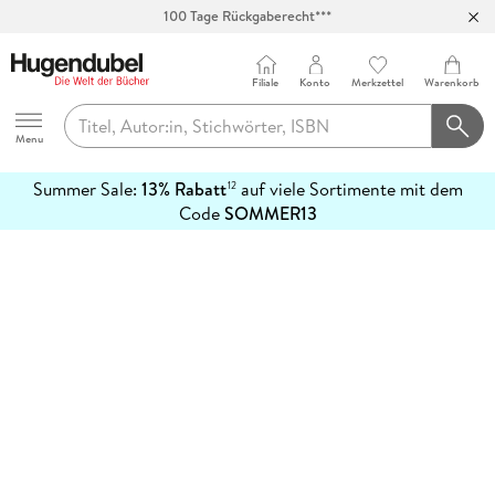
100 Tage Rückgaberecht***
Abholung in über 100 Filialen
Filiale
Konto
Merkzettel
Warenkorb
Hugendubel
Menu
Summer Sale:
13% Rabatt
auf viele Sortimente mit dem
12
mehr
Code
SOMMER13
erfahren