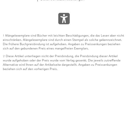
Mängelexemplare sind Bücher mit leichten Beschädigungen, die das Lesen aber nicht
1
einschränken. Mängelexemplare sind durch einen Stempel als solche gekennzeichnet.
Die frühere Buchpreisbindung ist aufgehoben. Angaben zu Preissenkungen beziehen
sich auf den gebundenen Preis eines mangelfreien Exemplars.
Diese Artikel unterliegen nicht der Preisbindung, die Preisbindung dieser Artikel
2
wurde aufgehoben oder der Preis wurde vom Verlag gesenkt. Die jeweils zutreffende
Alternative wird Ihnen auf der Artikelseite dargestellt. Angaben zu Preissenkungen
beziehen sich auf den vorherigen Preis.
Durch Öffnen der Leseprobe willigen Sie ein, dass Daten an den Anbieter der
3
Leseprobe übermittelt werden.
Der gebundene Preis dieses Artikels wird nach Ablauf des auf der Artikelseite
4
dargestellten Datums vom Verlag angehoben.
Der Preisvergleich bezieht sich auf die unverbindliche Preisempfehlung (UVP) des
5
Herstellers.
Der gebundene Preis dieses Artikels wurde vom Verlag gesenkt. Angaben zu
6
Preissenkungen beziehen sich auf den vorherigen Preis.
Die Preisbindung dieses Artikels wurde aufgehoben. Angaben zu Preissenkungen
7