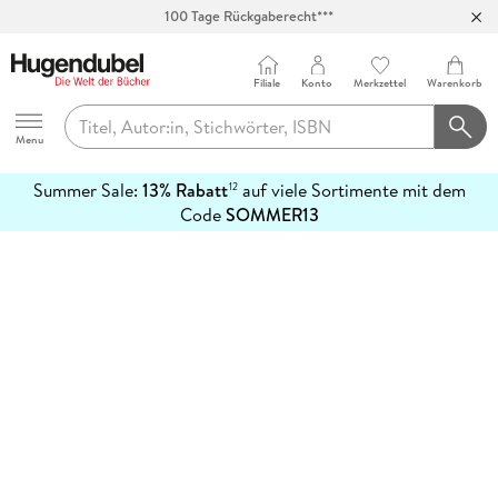
100 Tage Rückgaberecht***
Abholung in über 100 Filialen
Filiale
Konto
Merkzettel
Warenkorb
Hugendubel
Menu
Summer Sale:
13% Rabatt
auf viele Sortimente mit dem
12
mehr
Code
SOMMER13
erfahren