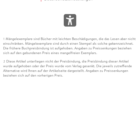
Mängelexemplare sind Bücher mit leichten Beschädigungen, die das Lesen aber nicht
1
einschränken. Mängelexemplare sind durch einen Stempel als solche gekennzeichnet.
Die frühere Buchpreisbindung ist aufgehoben. Angaben zu Preissenkungen beziehen
sich auf den gebundenen Preis eines mangelfreien Exemplars.
Diese Artikel unterliegen nicht der Preisbindung, die Preisbindung dieser Artikel
2
wurde aufgehoben oder der Preis wurde vom Verlag gesenkt. Die jeweils zutreffende
Alternative wird Ihnen auf der Artikelseite dargestellt. Angaben zu Preissenkungen
beziehen sich auf den vorherigen Preis.
Durch Öffnen der Leseprobe willigen Sie ein, dass Daten an den Anbieter der
3
Leseprobe übermittelt werden.
Der gebundene Preis dieses Artikels wird nach Ablauf des auf der Artikelseite
4
dargestellten Datums vom Verlag angehoben.
Der Preisvergleich bezieht sich auf die unverbindliche Preisempfehlung (UVP) des
5
Herstellers.
Der gebundene Preis dieses Artikels wurde vom Verlag gesenkt. Angaben zu
6
Preissenkungen beziehen sich auf den vorherigen Preis.
Die Preisbindung dieses Artikels wurde aufgehoben. Angaben zu Preissenkungen
7