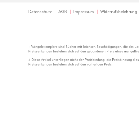
Datenschutz
AGB
Impressum
Widerrufsbelehrung
Mängelexemplare sind Bücher mit leichten Beschädigungen, die das Les
1
Preissenkungen beziehen sich auf den gebundenen Preis eines mangelfre
Diese Artikel unterliegen nicht der Preisbindung, die Preisbindung die
2
Preissenkungen beziehen sich auf den vorherigen Preis.
Durch Öffnen der Leseprobe willigen Sie ein, dass Daten an den Anbie
3
Der gebundene Preis dieses Artikels wird nach Ablauf des auf der Arti
4
Der Preisvergleich bezieht sich auf die unverbindliche Preisempfehlun
5
Der gebundene Preis dieses Artikels wurde vom Verlag gesenkt. Angabe
6
Die Preisbindung dieses Artikels wurde aufgehoben. Angaben zu Preis
7
Der gebundene Preis dieses Artikels wird nach Ablauf des auf der Arti
8
Ihr Gutschein SOMMER13 gilt bis einschließlich 10.08.2026. Sie könne
12
gültig für gesetzlich preisgebundene Artikel (deutschsprachige Bücher 
Gutscheinen und Geschenkkarten kombinierbar. Eine Barauszahlung ist ni