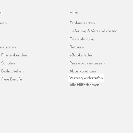
l
Hilfe
hmen
Zahlungsarten
Lieferung & Versandkosten
Filialabholung
mationen
Retoure
ür Firmenkunden
eBooks laden
r Schulen
Passwort vergessen
r Bibliotheken
Abos kündigen
Vertrag widerrufen
r freie Berufe
Alle Hilfethemen