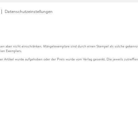
Datenschutzeinstellungen
en aber nicht einschränken. Mängelexemplare sind durch einen Stempel als solche gekennz
ien Exemplars.
ser Artikel wurde aufgehoben oder der Preis wurde vom Verlag gesenkt. Die jeweils zutreffend
ter der Leseprobe übermittelt werden.
kelseite dargestellten Datums vom Verlag angehoben.
g (UVP) des Herstellers.
n zu Preissenkungen beziehen sich auf den vorherigen Preis.
senkungen beziehen sich auf den letzten gebundenen Preis.
kelseite dargestellten Datums vom Verlag angehoben.
n den Gutschein ausschließlich online einlösen unter www.hugendubel.de. Keine Bestellung z
und eBooks) sowie für preisgebundene Kalender, tolino shine (4016621130466), tolino selec
cht möglich. Ein Weiterverkauf und der Handel des Gutscheincodes sind nicht gestattet.