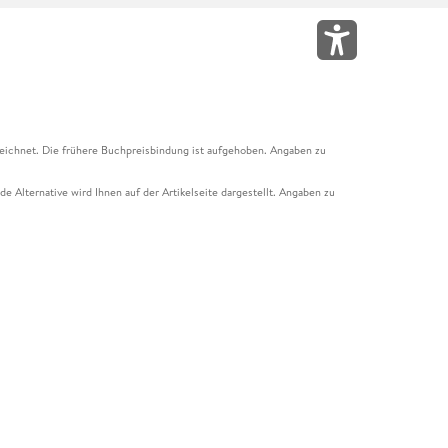
eichnet. Die frühere Buchpreisbindung ist aufgehoben. Angaben zu
e Alternative wird Ihnen auf der Artikelseite dargestellt. Angaben zu
ur Abholung mit Zahlung in der Filiale möglich. Der Gutschein ist nicht
t und das Hugendubel Hörbuch Abo. Der Gutschein ist nicht mit anderen