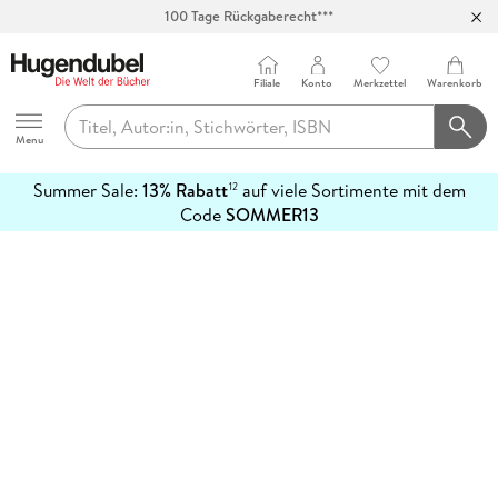
100 Tage Rückgaberecht***
Abholung in über 100 Filialen
Filiale
Konto
Merkzettel
Warenkorb
Hugendubel
Menu
Summer Sale:
13% Rabatt
auf viele Sortimente mit dem
12
mehr
Code
SOMMER13
erfahren