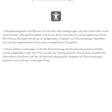
Mängelexemplare sind Bücher mit leichten Beschädigungen, die das Lesen aber nicht
1
einschränken. Mängelexemplare sind durch einen Stempel als solche gekennzeichnet.
Die frühere Buchpreisbindung ist aufgehoben. Angaben zu Preissenkungen beziehen
sich auf den gebundenen Preis eines mangelfreien Exemplars.
Diese Artikel unterliegen nicht der Preisbindung, die Preisbindung dieser Artikel
2
wurde aufgehoben oder der Preis wurde vom Verlag gesenkt. Die jeweils zutreffende
Alternative wird Ihnen auf der Artikelseite dargestellt. Angaben zu Preissenkungen
beziehen sich auf den vorherigen Preis.
Durch Öffnen der Leseprobe willigen Sie ein, dass Daten an den Anbieter der
3
Leseprobe übermittelt werden.
Der gebundene Preis dieses Artikels wird nach Ablauf des auf der Artikelseite
4
dargestellten Datums vom Verlag angehoben.
Der Preisvergleich bezieht sich auf die unverbindliche Preisempfehlung (UVP) des
5
Herstellers.
Der gebundene Preis dieses Artikels wurde vom Verlag gesenkt. Angaben zu
6
Preissenkungen beziehen sich auf den vorherigen Preis.
Die Preisbindung dieses Artikels wurde aufgehoben. Angaben zu Preissenkungen
7