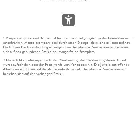
Mängelexemplare sind Bücher mit leichten Beschädigungen, die das Lesen aber nicht
1
einschränken. Mängelexemplare sind durch einen Stempel als solche gekennzeichnet.
Die frühere Buchpreisbindung ist aufgehoben. Angaben zu Preissenkungen beziehen
sich auf den gebundenen Preis eines mangelfreien Exemplars.
Diese Artikel unterliegen nicht der Preisbindung, die Preisbindung dieser Artikel
2
wurde aufgehoben oder der Preis wurde vom Verlag gesenkt. Die jeweils zutreffende
Alternative wird Ihnen auf der Artikelseite dargestellt. Angaben zu Preissenkungen
beziehen sich auf den vorherigen Preis.
Durch Öffnen der Leseprobe willigen Sie ein, dass Daten an den Anbieter der
3
Leseprobe übermittelt werden.
Der gebundene Preis dieses Artikels wird nach Ablauf des auf der Artikelseite
4
dargestellten Datums vom Verlag angehoben.
Der Preisvergleich bezieht sich auf die unverbindliche Preisempfehlung (UVP) des
5
Herstellers.
Der gebundene Preis dieses Artikels wurde vom Verlag gesenkt. Angaben zu
6
Preissenkungen beziehen sich auf den vorherigen Preis.
Die Preisbindung dieses Artikels wurde aufgehoben. Angaben zu Preissenkungen
7