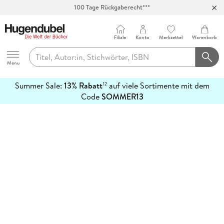
100 Tage Rückgaberecht***
Abholung in über 100 Filialen
Filiale
Konto
Merkzettel
Warenkorb
Hugendubel
Menu
Summer Sale:
13% Rabatt
auf viele Sortimente mit dem
12
mehr
Code
SOMMER13
erfahren