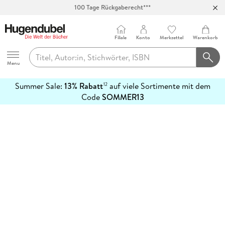
100 Tage Rückgaberecht***
Abholung in über 100 Filialen
Filiale
Konto
Merkzettel
Warenkorb
Hugendubel
Menu
Summer Sale:
13% Rabatt
auf viele Sortimente mit dem
12
mehr
Code
SOMMER13
erfahren