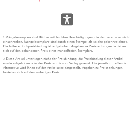
Mängelexemplare sind Bücher mit leichten Beschädigungen, die das Lesen aber nicht
1
einschränken. Mängelexemplare sind durch einen Stempel als solche gekennzeichnet.
Die frühere Buchpreisbindung ist aufgehoben. Angaben zu Preissenkungen beziehen
sich auf den gebundenen Preis eines mangelfreien Exemplars.
Diese Artikel unterliegen nicht der Preisbindung, die Preisbindung dieser Artikel
2
wurde aufgehoben oder der Preis wurde vom Verlag gesenkt. Die jeweils zutreffende
Alternative wird Ihnen auf der Artikelseite dargestellt. Angaben zu Preissenkungen
beziehen sich auf den vorherigen Preis.
Durch Öffnen der Leseprobe willigen Sie ein, dass Daten an den Anbieter der
3
Leseprobe übermittelt werden.
Der gebundene Preis dieses Artikels wird nach Ablauf des auf der Artikelseite
4
dargestellten Datums vom Verlag angehoben.
Der Preisvergleich bezieht sich auf die unverbindliche Preisempfehlung (UVP) des
5
Herstellers.
Der gebundene Preis dieses Artikels wurde vom Verlag gesenkt. Angaben zu
6
Preissenkungen beziehen sich auf den vorherigen Preis.
Die Preisbindung dieses Artikels wurde aufgehoben. Angaben zu Preissenkungen
7