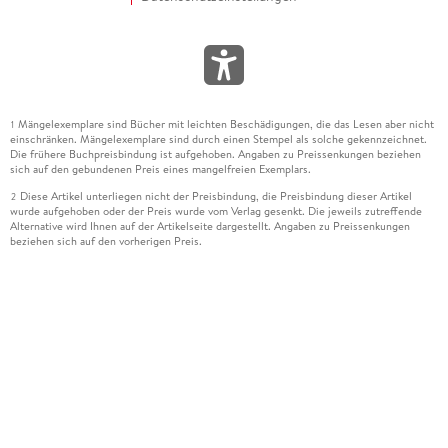
Mängelexemplare sind Bücher mit leichten Beschädigungen, die das Lesen aber nicht
1
einschränken. Mängelexemplare sind durch einen Stempel als solche gekennzeichnet.
Die frühere Buchpreisbindung ist aufgehoben. Angaben zu Preissenkungen beziehen
sich auf den gebundenen Preis eines mangelfreien Exemplars.
Diese Artikel unterliegen nicht der Preisbindung, die Preisbindung dieser Artikel
2
wurde aufgehoben oder der Preis wurde vom Verlag gesenkt. Die jeweils zutreffende
Alternative wird Ihnen auf der Artikelseite dargestellt. Angaben zu Preissenkungen
beziehen sich auf den vorherigen Preis.
Durch Öffnen der Leseprobe willigen Sie ein, dass Daten an den Anbieter der
3
Leseprobe übermittelt werden.
Der gebundene Preis dieses Artikels wird nach Ablauf des auf der Artikelseite
4
dargestellten Datums vom Verlag angehoben.
Der Preisvergleich bezieht sich auf die unverbindliche Preisempfehlung (UVP) des
5
Herstellers.
Der gebundene Preis dieses Artikels wurde vom Verlag gesenkt. Angaben zu
6
Preissenkungen beziehen sich auf den vorherigen Preis.
Die Preisbindung dieses Artikels wurde aufgehoben. Angaben zu Preissenkungen
7