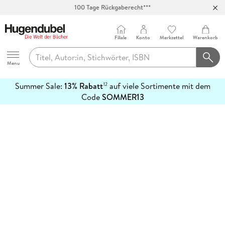
100 Tage Rückgaberecht***
Abholung in über 100 Filialen
Filiale
Konto
Merkzettel
Warenkorb
Hugendubel
Menu
Summer Sale:
13% Rabatt
auf viele Sortimente mit dem
12
mehr
Code
SOMMER13
erfahren